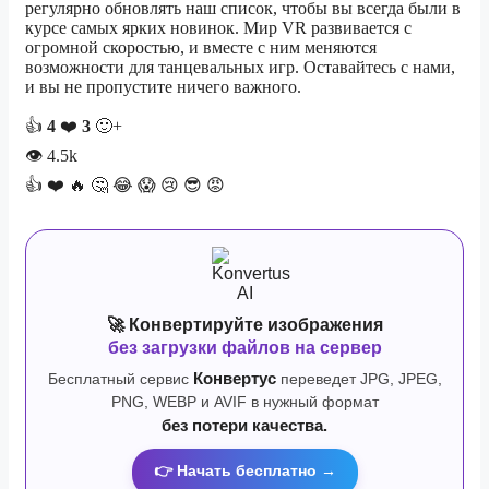
регулярно обновлять наш список, чтобы вы всегда были в
курсе самых ярких новинок. Мир VR развивается с
огромной скоростью, и вместе с ним меняются
возможности для танцевальных игр. Оставайтесь с нами,
и вы не пропустите ничего важного.
👍
4
❤️
3
🙂+
👁
4.5k
👍
❤️
🔥
🤔
😂
😱
😢
😎
😡
🚀 Конвертируйте изображения
без загрузки файлов на сервер
Бесплатный сервис
Конвертус
переведет JPG, JPEG,
PNG, WEBP и AVIF в нужный формат
без потери качества.
👉 Начать бесплатно →