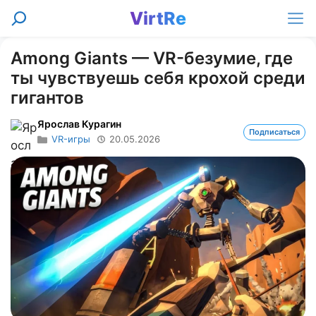
Перейти
VirtRe
Поиск
к
Ме
содержимому
Among Giants — VR-безумие, где
ты чувствуешь себя крохой среди
гигантов
Ярослав Курагин
Подписаться
VR-игры
20.05.2026