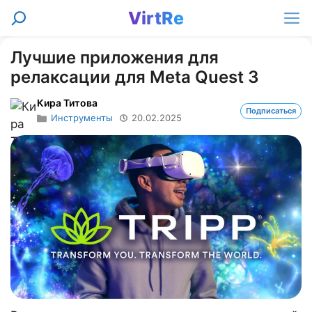
Перейти
VirtRe
Поиск
к
Ме
содержимому
Лучшие приложения для
релаксации для Meta Quest 3
Кира Титова
Подписаться
Инструменты
20.02.2025