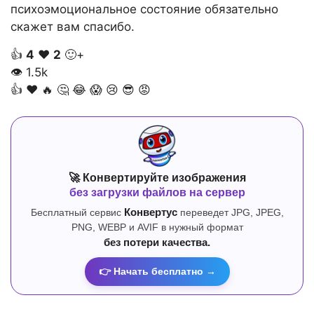
психоэмоциональное состояние обязательно
скажет вам спасибо.
👍
4
❤️
2
🙂+
👁
1.5k
👍
❤️
🔥
🤔
😂
😱
😢
😎
😡
🚀 Конвертируйте изображения
без загрузки файлов на сервер
Бесплатный сервис
Конвертус
переведет JPG, JPEG,
PNG, WEBP и AVIF в нужный формат
без потери качества.
👉 Начать бесплатно →