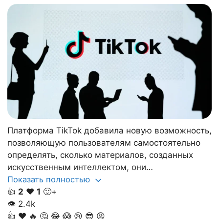
Платформа TikTok добавила новую возможность,
позволяющую пользователям самостоятельно
определять, сколько материалов, созданных
искусственным интеллектом, они…
Показать полностью
👍
2
❤️
1
🙂+
👁
2.4k
👍
❤️
🔥
🤔
😂
😱
😢
😎
😡