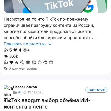
Несмотря на то что TikTok по-прежнему
ограничивает загрузку контента из России,
многие пользователи продолжают искать
способы обойти блокировки и продолжать…
Показать полностью
👍
5
❤️
4
🙂+
👁
3.6k
👍
❤️
🔥
🤔
😂
😱
😢
😎
😡
0 комментариев
Савва Волков
Подписаться
AI
19.11.2025
TikTok вводит выбор объёма ИИ-
контента в ленте