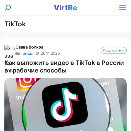
Перейти
VirtRe
Поиск
к
Ме
содержимому
TikTok
Савва Волков
Подписаться
Гайды
26.11.2025
Как выложить видео в TikTok в России
в : рабочие способы