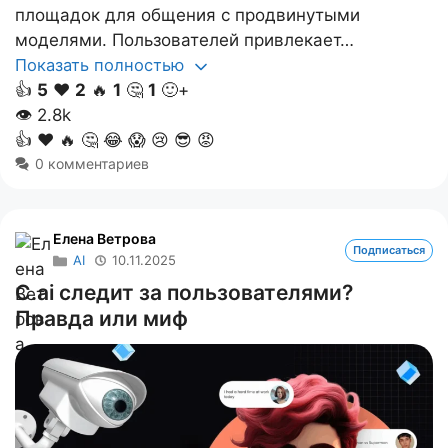
площадок для общения с продвинутыми
моделями. Пользователей привлекает…
Показать полностью
👍
5
❤️
2
🔥
1
🤔
1
🙂+
👁
2.8k
👍
❤️
🔥
🤔
😂
😱
😢
😎
😡
0 комментариев
Елена Ветрова
Подписаться
AI
10.11.2025
C.ai следит за пользователями?
Правда или миф