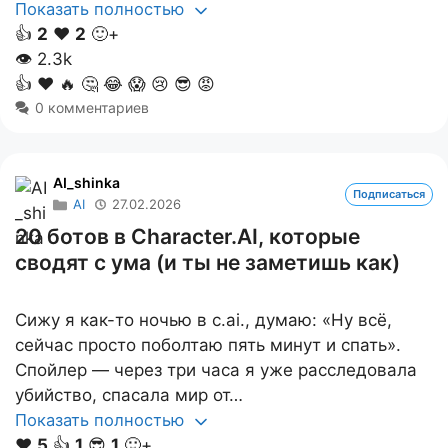
Показать полностью
👍
2
❤️
2
🙂+
👁
2.3k
👍
❤️
🔥
🤔
😂
😱
😢
😎
😡
0 комментариев
AI_shinka
Подписаться
AI
27.02.2026
20 ботов в Character.AI, которые
сводят с ума (и ты не заметишь как)
Сижу я как-то ночью в c.ai., думаю: «Ну всё,
сейчас просто поболтаю пять минут и спать».
Спойлер — через три часа я уже расследовала
убийство, спасала мир от…
Показать полностью
❤️
5
👍
1
😎
1
🙂+