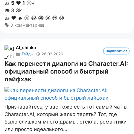
👍
5
❤️
1
🙂+
👁
3.3k
👍
❤️
🔥
🤔
😂
😱
😢
😎
😡
0 комментариев
AI_shinka
Подписаться
Гайды
28.02.2026
Как перенести диалоги из Character.AI:
официальный способ и быстрый
лайфхак
Признавайтесь, у вас тоже есть тот самый чат в
Character.AI, который жалко терять? Тот, где
было слишком много драмы, стекла, романтики
или просто идеального…