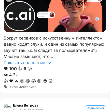
Вокруг сервисов с искусственным интеллектом
давно ходят слухи, и один из самых популярных
звучит так: «c.ai следит за пользователями?»
Многие замечают, что…
Показать полностью
❤️
100
👍
6
🙂+
👁
4.3k
👍
❤️
🔥
🤔
😂
😱
😢
😎
😡
0 комментариев
Елена Ветрова
Подписаться