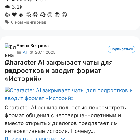
👁
3.2k
👍
❤️
🔥
🤔
😂
😱
😢
😎
😡
0 комментариев
Елена Ветрова
Подписаться
AI
26.11.2025
Character AI закрывает чаты для
подростков и вводит формат
«Историй»
Character AI решила полностью пересмотреть
формат общения с несовершеннолетними и
вместо открытых диалогов предлагает им
интерактивные истории. Почему…
Показать полностью