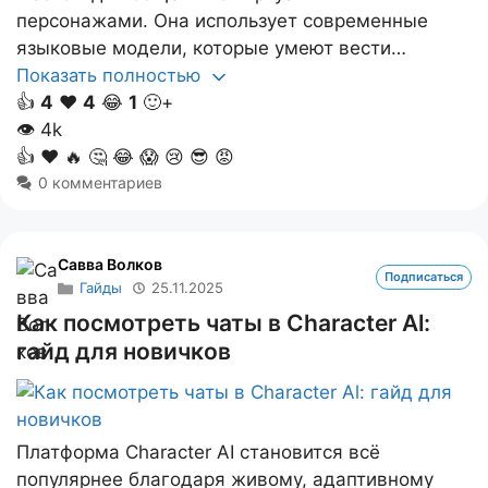
персонажами. Она использует современные
языковые модели, которые умеют вести…
Показать полностью
👍
4
❤️
4
😂
1
🙂+
👁
4k
👍
❤️
🔥
🤔
😂
😱
😢
😎
😡
0 комментариев
Савва Волков
Подписаться
Гайды
25.11.2025
Как посмотреть чаты в Character Al:
гайд для новичков
Платформа Character AI становится всё
популярнее благодаря живому, адаптивному