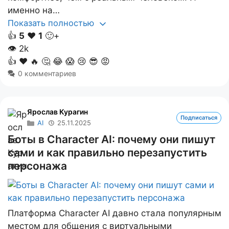
именно на…
Показать полностью
👍
5
❤️
1
🙂+
👁
2k
👍
❤️
🔥
🤔
😂
😱
😢
😎
😡
0 комментариев
Ярослав Курагин
Подписаться
AI
25.11.2025
Боты в Character AI: почему они пишут
сами и как правильно перезапустить
персонажа
Платформа Character AI давно стала популярным
местом для общения с виртуальными