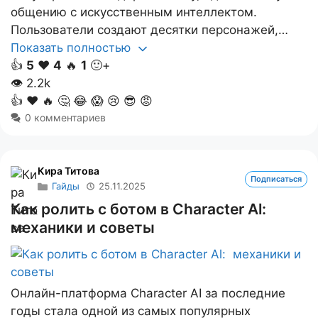
общению с искусственным интеллектом.
Пользователи создают десятки персонажей,…
Показать полностью
👍
5
❤️
4
🔥
1
🙂+
👁
2.2k
👍
❤️
🔥
🤔
😂
😱
😢
😎
😡
0 комментариев
Кира Титова
Подписаться
Гайды
25.11.2025
Как ролить с ботом в Character Al:
механики и советы
Онлайн-платформа Character AI за последние
годы стала одной из самых популярных