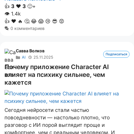
👍
3
❤️
3
🙂+
👁
1.4k
👍
❤️
🔥
🤔
😂
😱
😢
😎
😡
0 комментариев
Савва Волков
Подписаться
AI
25.11.2025
Почему приложение Character AI
влияет на психику сильнее, чем
кажется
Сегодня нейросети стали частью
повседневности — настолько плотно, что
разговор с ИИ порой выглядит проще и
комфортнее, чем с реальным человеком. И