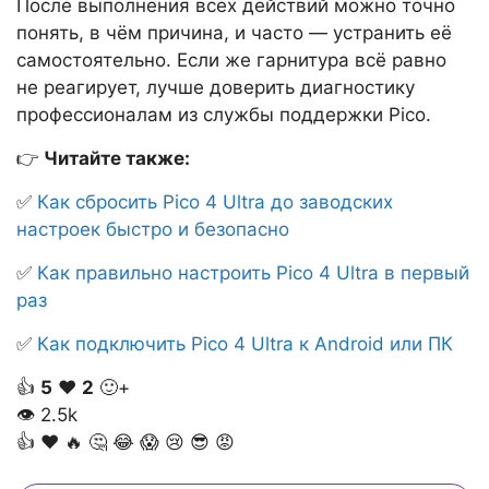
После выполнения всех действий можно точно
понять, в чём причина, и часто — устранить её
самостоятельно. Если же гарнитура всё равно
не реагирует, лучше доверить диагностику
профессионалам из службы поддержки Pico.
👉
Читайте также:
✅
Как сбросить Pico 4 Ultra до заводских
настроек быстро и безопасно
✅
Как правильно настроить Pico 4 Ultra в первый
раз
✅
Как подключить Pico 4 Ultra к Android или ПК
👍
5
❤️
2
🙂+
👁
2.5k
👍
❤️
🔥
🤔
😂
😱
😢
😎
😡