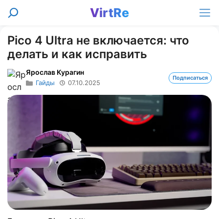
Перейти
VirtRe
Поиск
к
Ме
содержимому
Pico 4 Ultra не включается: что
делать и как исправить
Ярослав Курагин
Подписаться
Гайды
07.10.2025