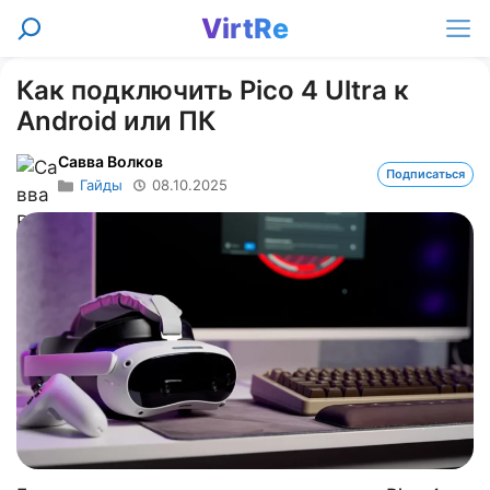
Перейти
VirtRe
Поиск
к
Ме
содержимому
Как подключить Pico 4 Ultra к
Android или ПК
Савва Волков
Подписаться
Гайды
08.10.2025