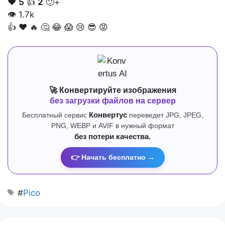
❤️
5
👍
2
🙂+
👁
1.7k
👍
❤️
🔥
🤔
😂
😱
😢
😎
😡
🚀 Конвертируйте изображения
без загрузки файлов на сервер
Бесплатный сервис
Конвертус
переведет JPG, JPEG,
PNG, WEBP и AVIF в нужный формат
без потери качества.
👉 Начать бесплатно →
#
Pico