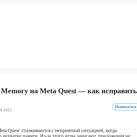
Memory на Meta Quest — как исправить
Подписаться
08.2025
ta Quest сталкиваются с неприятной ситуацией, когда
о нехватке памяти. Из-за этого игры зависают, приложения не