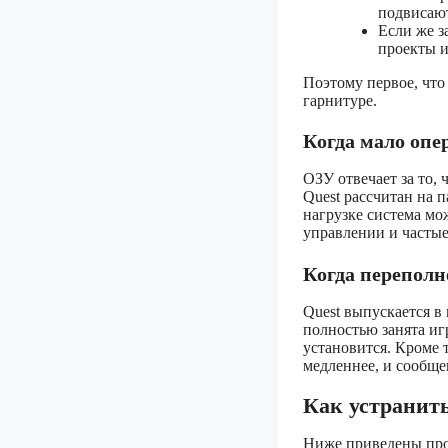
подвисают
Если же з
проекты и
Поэтому первое, что
гарнитуре.
Когда мало опе
ОЗУ отвечает за то,
Quest рассчитан на 
нагрузке система мо
управлении и частые
Когда перепол
Quest выпускается в
полностью занята иг
установится. Кроме 
медленнее, и сообще
Как устранит
Ниже приведены про