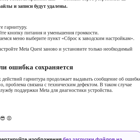
файлы и записи будут удалены.
е гарнитуру.
те кнопку питания и уменьшения громкости.
емся меню выберите пункт «Сброс к заводским настройкам».
астройте Meta Quest заново и установите только необходимый
сли ошибка сохраняется
х действий гарнитура продолжает выдавать сообщение об ошибк
о, проблема связана с техническим дефектом. В таком случае
службу поддержки Meta для диагностики устройства.
😎
😡
вертируйте изображения
без загрузки файлов на