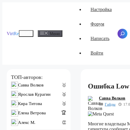
Перейти
Настройка
к
содержимому
Форум
Меню
VirtRe
Поиск
Меню
Написать
Войти
ТОП-авторов:
Ошибка Low 
Савва Волков
🥇
Ярослав Курагин
🥈
Савва Волков
Кира Титова
🥉
Гайды
17.
🏆
Елена Ветрова
Алекс M.
👏
Многие владельцы Me
гарнитура сообщает 