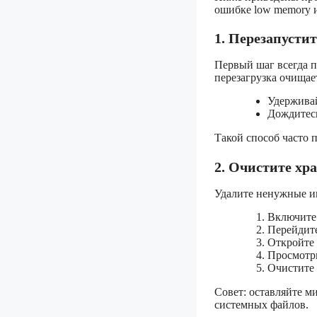
ошибке low memory и
1. Перезапусти
Первый шаг всегда п
перезагрузка очищае
Удерживай
Дождитесь
Такой способ часто 
2. Очистите х
Удалите ненужные иг
Включите 
Перейдит
Откройте
Просмотри
Очистите 
Совет: оставляйте м
системных файлов.