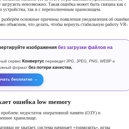
е загрузить невозможно. Такая ошибка может быть связана как с
 устройства, так и с переполненным хранилищем.
ы разберём основные причины появления уведомления об ошибк
во объясним, что делать, чтобы вернуть стабильную работу VR-
вертируйте изображения
без загрузки файлов на
р
ный сервис
Конвертус
переведет JPG, JPEG, PNG, WEBP и
нужный формат
без потери качества.
ачать бесплатно →
кает ошибка low memory
 проблем: недостаток оперативной памяти (ОЗУ) и
реннее хранилище.
ативки не хватает, система начинает «тормозить», игры