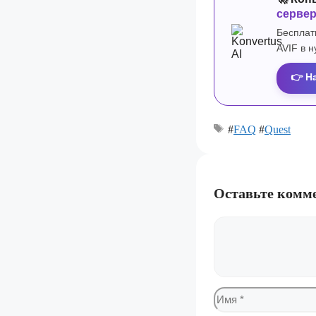
серве
Бесплат
AVIF в 
👉 Н
#
FAQ
#
Quest
Оставьте комм
Комментарий
Имя