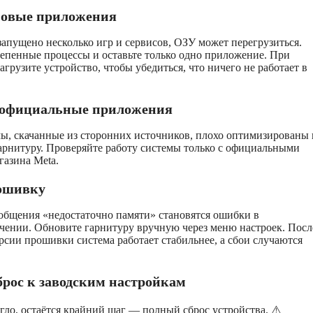
оновые приложения
апущено несколько игр и сервисов, ОЗУ может перегрузиться.
тепенные процессы и оставьте только одно приложение. При
грузите устройство, чтобы убедиться, что ничего не работает в
е официальные приложения
ы, скачанные из сторонних источников, плохо оптимизированы 
арнитуру. Проверяйте работу системы только с официальными
газина Meta.
рошивку
общения «недостаточно памяти» становятся ошибки в
чении. Обновите гарнитуру вручную через меню настроек. Посл
рсии прошивки система работает стабильнее, а сбои случаются
брос к заводским настройкам
гло, остаётся крайний шаг — полный сброс устройства. ⚠️