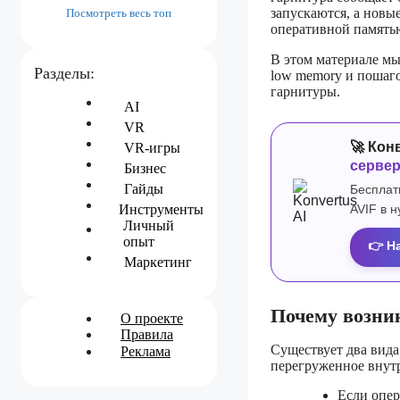
запускаются, а новы
Посмотреть весь топ
оперативной памятью
В этом материале м
Разделы:
low memory и пошаго
гарнитуры.
AI
VR
🚀 Кон
VR-игры
серве
Бизнес
Гайды
Бесплат
AVIF в 
Инструменты
Личный
опыт
👉 Н
Маркетинг
Почему возни
О проекте
Правила
Существует два вида
Реклама
перегруженное внут
Если опер