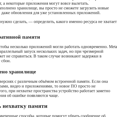
, а некоторые приложения могут вовсе вылетать.
аполнено хранилище, вы просто не сможете загрузить новые
 даже обновления для уже установленных приложений.
 нужно сделать, — определить, какого именно ресурса не хватает
ративной памяти
 чтобы несколько приложений могли работать одновременно. Met
параллельный запуск нескольких задач, но при чрезмерной
жет не справиться. В таком случае возникают задержки в
 сбои.
нено хранилище
 версиях с различным объёмом встроенной памяти. Если она
рами, видео и приложениями, то новое ПО просто не
того, при нехватке пространства устройство работает заметно
ния об ошибке появляются чаще.
ь нехватку памяти
веренные способы, которые помогут убрать сообщение об