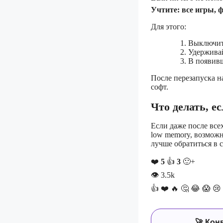
Учтите: все игры, 
Для этого:
Выключит
Удерживай
В появивш
После перезапуска н
софт.
Что делать, е
Если даже после все
low memory, возможн
лучше обратиться в 
❤️
5
👍
3
🙂+
👁
3.5k
👍
❤️
🔥
🤔
😂
😱
😢
🚀 Кон