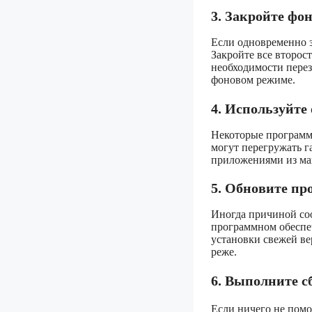
3. Закройте ф
Если одновременно з
Закройте все второс
необходимости переза
фоновом режиме.
4. Используйт
Некоторые программ
могут перегружать г
приложениями из ма
5. Обновите п
Иногда причиной со
программном обеспе
установки свежей ве
реже.
6. Выполните с
Если ничего не помо