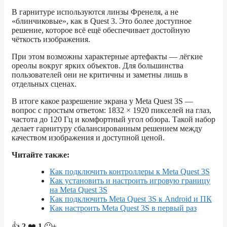
В гарнитуре используются линзы Френеля, а не
«блинчиковые», как в Quest 3. Это более доступное
решение, которое всё ещё обеспечивает достойную
чёткость изображения.
При этом возможны характерные артефакты — лёгкие
ореолы вокруг ярких объектов. Для большинства
пользователей они не критичны и заметны лишь в
отдельных сценах.
В итоге какое разрешение экрана у Meta Quest 3S —
вопрос с простым ответом: 1832 × 1920 пикселей на глаз,
частота до 120 Гц и комфортный угол обзора. Такой набор
делает гарнитуру сбалансированным решением между
качеством изображения и доступной ценой.
Читайте также:
Как подключить контроллеры к Meta Quest 3S
Как установить и настроить игровую границу
на Meta Quest 3S
Как подключить Meta Quest 3S к Android и ПК
Как настроить Meta Quest 3S в первый раз
👍
2
❤️
1
🙂+