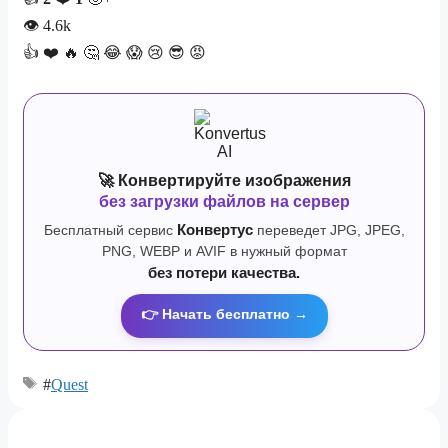
👁
4.6k
👍
❤️
🔥
🤔
😂
😱
😢
😎
😡
🚀 Конвертируйте изображения
без загрузки файлов на сервер
Бесплатный сервис
Конвертус
переведет JPG, JPEG,
PNG, WEBP и AVIF в нужный формат
без потери качества.
👉 Начать бесплатно →
#
Quest