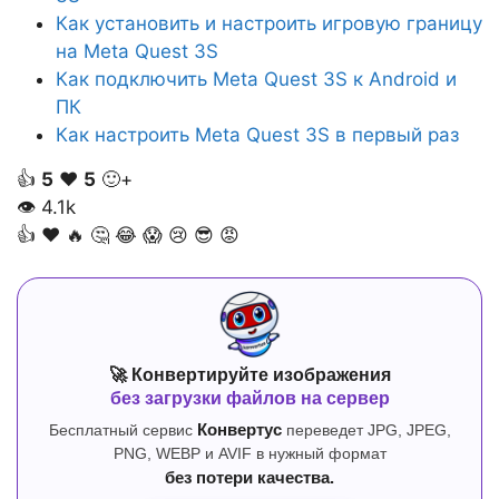
Как установить и настроить игровую границу
на Meta Quest 3S
Как подключить Meta Quest 3S к Android и
ПК
Как настроить Meta Quest 3S в первый раз
👍
5
❤️
5
🙂+
👁
4.1k
👍
❤️
🔥
🤔
😂
😱
😢
😎
😡
🚀 Конвертируйте изображения
без загрузки файлов на сервер
Бесплатный сервис
Конвертус
переведет JPG, JPEG,
PNG, WEBP и AVIF в нужный формат
без потери качества.