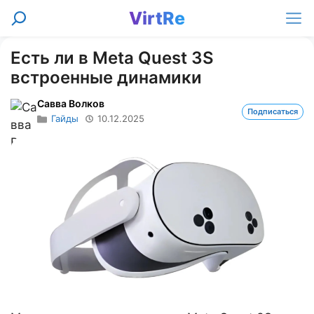
Перейти
VirtRe
Поиск
к
Ме
содержимому
Есть ли в Meta Quest 3S
встроенные динамики
Савва Волков
Подписаться
Гайды
10.12.2025