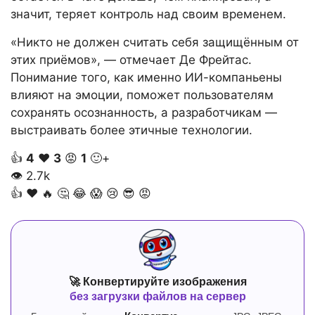
значит, теряет контроль над своим временем.
«Никто не должен считать себя защищённым от
этих приёмов», — отмечает Де Фрейтас.
Понимание того, как именно ИИ-компаньены
влияют на эмоции, поможет пользователям
сохранять осознанность, а разработчикам —
выстраивать более этичные технологии.
👍
4
❤️
3
😡
1
🙂+
👁
2.7k
👍
❤️
🔥
🤔
😂
😱
😢
😎
😡
🚀 Конвертируйте изображения
без загрузки файлов на сервер