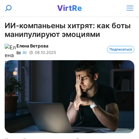
Перейти
VirtRe
Поиск
к
Ме
содержимому
ИИ-компаньены хитрят: как боты
манипулируют эмоциями
Елена Ветрова
Подписаться
AI
08.10.2025