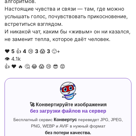
алгоритмов.
Настоящие чувства и связи — там, где можно
услышать голос, почувствовать прикосновение,
встретиться взглядом.
И никакой чат, каким бы «живым» он ни казался,
не заменит тепла, которое даёт человек.
❤️
5
👍
4
😢
3
😱
3
🙂+
👁
4.1k
👍
❤️
🔥
🤔
😂
😱
😢
😎
😡
🚀 Конвертируйте изображения
без загрузки файлов на сервер
Бесплатный сервис
Конвертус
переведет JPG, JPEG,
PNG, WEBP и AVIF в нужный формат
без потери качества.