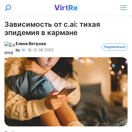
Перейти
VirtRe
Поиск
к
Ме
содержимому
Зависимость от c.ai: тихая
эпидемия в кармане
Елена Ветрова
Подписаться
AI
12.08.2025