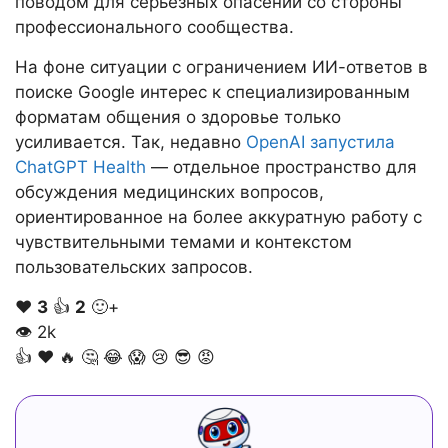
поводом для серьёзных опасений со стороны
профессионального сообщества.
На фоне ситуации с ограничением ИИ-ответов в
поиске Google интерес к специализированным
форматам общения о здоровье только
усиливается. Так, недавно
OpenAI запустила
ChatGPT Health
— отдельное пространство для
обсуждения медицинских вопросов,
ориентированное на более аккуратную работу с
чувствительными темами и контекстом
пользовательских запросов.
❤️
3
👍
2
🙂+
👁
2k
👍
❤️
🔥
🤔
😂
😱
😢
😎
😡