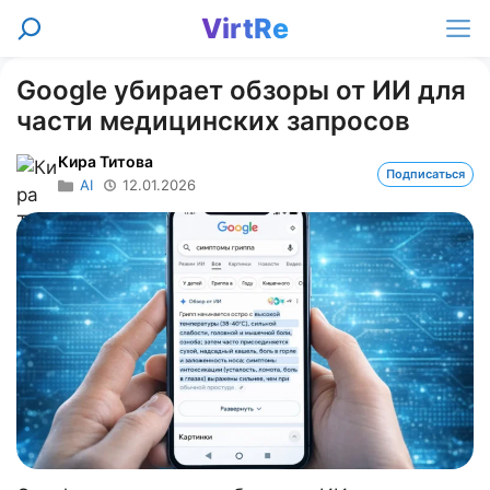
Перейти
VirtRe
Поиск
к
Ме
содержимому
Google убирает обзоры от ИИ для
части медицинских запросов
Кира Титова
Подписаться
AI
12.01.2026