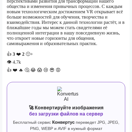
перспективами развития для трансформации нашего
общества и изменения привычных процессов. С каждым
новым технологическим достижением VR открывает всё
больше возможностей для обучения, творчества и
взаимодействия. Интерес к данной технологии растёт, и в
ближайшие годы мы можем стать свидетелями её
полноценной интеграции в нашу повседневную жизнь,
что откроет новые горизонты для общения,
самовыражения и образовательных практик.
👍
3
❤️
2
🙂+
👁
4.7k
👍
❤️
🔥
🤔
😂
😱
😢
😎
😡
🚀 Конвертируйте изображения
без загрузки файлов на сервер
Бесплатный сервис
Конвертус
переведет JPG, JPEG,
PNG, WEBP и AVIF в нужный формат