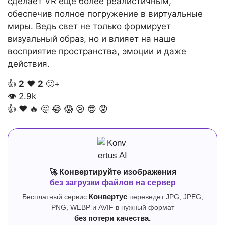
сделает VR ещё более реалистичным,
обеспечив полное погружение в виртуальные
миры. Ведь свет не только формирует
визуальный образ, но и влияет на наше
восприятие пространства, эмоции и даже
действия.
👍
2
❤️
2
🙂+
👁
2.9k
👍
❤️
🔥
🤔
😂
😱
😢
😎
😡
🚀 Конвертируйте изображения
без загрузки файлов на сервер
Бесплатный сервис
Конвертус
переведет JPG, JPEG,
PNG, WEBP и AVIF в нужный формат
без потери качества.