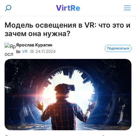
Перейти
VirtRe
Поиск
к
Ме
содержимому
Модель освещения в VR: что это и
зачем она нужна?
Ярослав Курагин
Подписаться
VR
24.11.2024