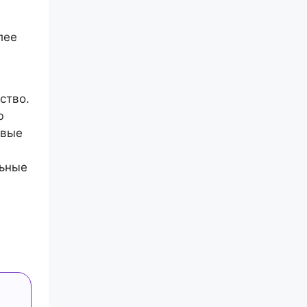
лее
ство.
ю
овые
льные