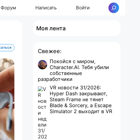
Форум
Написать
Войти
Поиск
Моя лента
саться
Свежее:
Покойся с миром,
Character.AI. Тебя убили
собственные
разработчики
VR новости 31/2026:
Hyper Dash закрывают,
Steam Frame не тянет
Blade & Sorcery, а Escape
Simulator 2 выходит в VR