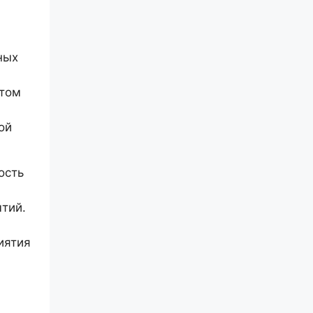
ных
етом
ой
ость
ытий.
иятия