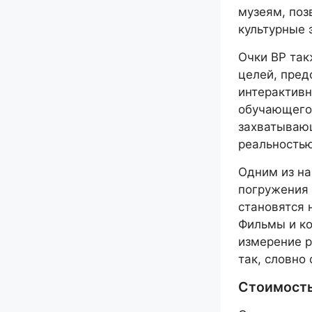
музеям, поз
культурные 
Очки ВР та
целей, пред
интерактивн
обучающего 
захватывающ
реальностью
Одним из н
погружения 
становятся 
Фильмы и ко
измерение р
так, словно
Стоимость