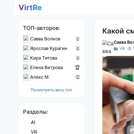
Перейти
VirtRe
к
содержимому
ТОП-авторов:
Какой с
Савва Волков
🥇
Савва Во
Ярослав Курагин
🥈
VR
Кира Титова
🥉
Елена Ветрова
🏆
Алекс M.
👏
Посмотреть весь топ
Разделы:
AI
VR