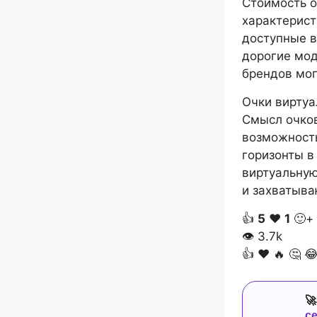
Стоимость о
характерист
доступные в
дорогие мод
брендов мог
Очки виртуа
Смысл очков
возможность
горизонты в
виртуальную
и захватыва
👍
5
❤️
1
🙂+
👁
3.7k
👍
❤️
🔥
🤔


с