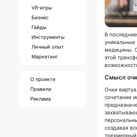
VR-игры
Бизнес
Гайды
В последние
Инструменты
уникальные 
Личный опыт
медицины. 
Маркетинг
этой трансф
возможност
Смысл очк
О проекте
Правила
Очки виртуа
сочетание и
Реклама
предназначе
захватывающ
персональны
создавая во
трехмерный 