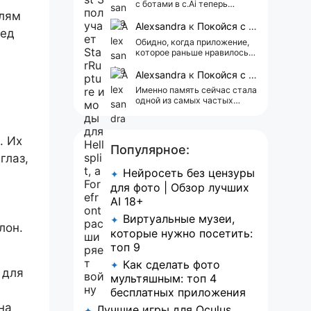
с ботами в c.Ai теперь
елям
всегда одни и те же мысли
АААААА 😁 ХВАТИТ 🤯😖😵‍💫
Alexsandra
к
Покойся с миром, Character.AI. Тебя убили собственные разработчики
ред
Обидно, когда приложение,
которое раньше нравилось, а
сейчас всплывает одна
реклама 😢
Alexsandra
к
Покойся с миром, Character.AI. Тебя убили собственные разработчики
Именно память сейчас стала
одной из самых частых
претензий к Character.AI.
Очень хочется верить, что её
всё-таки улучшат, потому
. Их
что…
Популярное:
глаз,
Нейросеть без цензуры
✦
для фото | Обзор лучших
AI 18+
Виртуальные музеи,
✦
лон.
которые нужно посетить:
топ 9
Как сделать фото
✦
 для
мультяшным: топ 4
бесплатных приложения
на
Лучшие игры для Oculus
✦