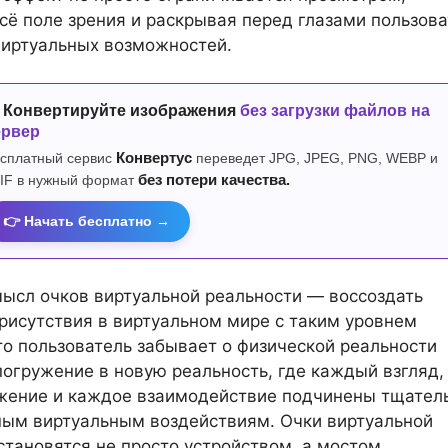
сё поле зрения и раскрывая перед глазами пользов
виртуальных возможностей.
 Конвертируйте изображения
без загрузки файлов на
ервер
сплатный сервис
Конвертус
переведет JPG, JPEG, PNG, WEBP и
IF в нужный формат
без потери качества.
👉 Начать бесплатно →
ысл очков виртуальной реальности — воссоздать
исутствия в виртуальном мире с таким уровнем
то пользователь забывает о физической реальности
 погружение в новую реальность, где каждый взгляд,
жение и каждое взаимодействие подчинены тщател
ым виртуальным воздействиям. Очки виртуальной
становятся не просто устройством, а мостом,