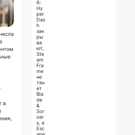
несла
е
ентом
ьные
е
т в
и
ения,