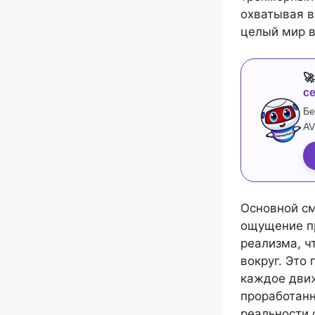
охватывая в
целый мир 

с
Бе
AV
Основной см
ощущение пр
реализма, ч
вокруг. Это
каждое дви
проработанн
реальности 