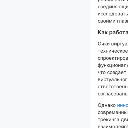
соединяющи
исследовать
своими глаз
Как работ
Очки виртуа
техническое
спроектиров
функциональ
что создает
виртуальног
ответственн
согласованы
Однако
инн
современны
трекинга дв
взаимодейст