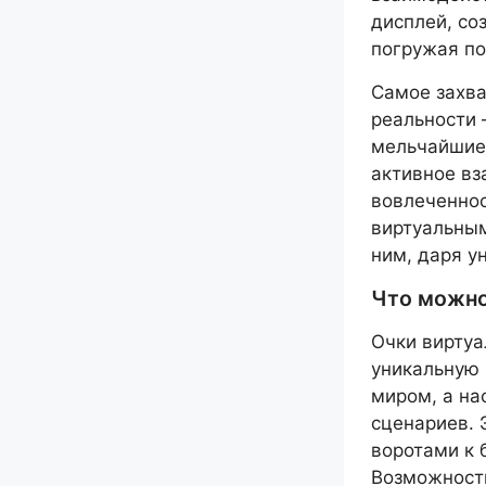
дисплей, со
погружая по
Самое захва
реальности 
мельчайшие 
активное в
вовлеченнос
виртуальным
ним, даря у
Что можно
Очки виртуа
уникальную 
миром, а н
сценариев. 
воротами к 
Возможности