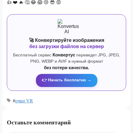
👍
❤️
🔥
🤔
😂
😱
😢
😎
😡
🚀 Конвертируйте изображения
без загрузки файлов на сервер
Бесплатный сервис
Конвертус
переведет JPG, JPEG,
PNG, WEBP и AVIF в нужный формат
без потери качества.
👉 Начать бесплатно →
#
очки VR
Оставьте комментарий