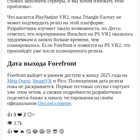
сложно заполнить серверы, и мы хотим избежать этой
проблемы».
Что касается PlayStation VR2, пока Triangle Factory не
может подтвердить релиз на этой платформе.
Разработчики изучают такую возможность, но Дессо
отметил, что портирование Breachers на PS VR2 оказалось
трудоёмким и заняло больше времени, чем
планировалось. Если Forefront и появится на PS VR2, это
произойдёт уже после полноценного релиза.
Дата выхода Forefront
Forefront выйдет в раннем доступе к концу 2025 года на
Meta Quest
,
SteamVR
и Pico. Полноценная дата релиза
пока не раскрывается. Первые тестовые сессии стартуют
уже этим летом, а свежие подробности разработчики
поделятся ближе к началу тестирования на своём
официальном
Discord-сервере
.
👍
3
❤️
2
🙂+
👁
3.7k
👍
❤️
🔥
🤔
😂
😱
😢
😎
😡