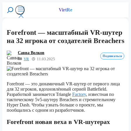
Перейти
к
VirtRe
Поиск
содержимому
Меню
Forefront — масштабный VR-шутер
на 32 игрока от создателей Breachers
Савва Волков
Подписаться
VR
11.03.2025
Forefront — это динамичный VR-шутер от первого лица
для 32 игроков, вдохновлённый серией Battlefield.
Разработкой занимается Triangle
Factory
, известная по
тактическому 5v5-шутеру Breachers и стремительному
Hyper Dash. Чтобы узнать больше о проекте, мы
пообщались с одним из разработчиков.
Forefront новая веха в VR-шутерах