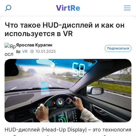
Перейти
VirtRe
Поиск
к
Ме
содержимому
Что такое HUD-дисплей и как он
используется в VR
Ярослав Курагин
Подписаться
VR
10.01.2025
HUD-дисплей (Head-Up Display) – это технология