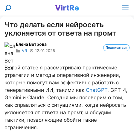
Перейти
VirtRe
Поиск
к
Ме
содержимому
Что делать если нейросеть
уклоняется от ответа на промт
Елена Ветрова
Подписаться
VR
12.01.2025
В этой статье я рассматриваю практические
стратегии и методы оперативной инженерии,
которые помогут вам эффективно работать с
генеративными ИИ, такими как
ChatGPT
, GPT-4,
Gemini и Claude. Сегодня мы поговорим о том,
как справляться с ситуациями, когда нейросеть
уклоняется от ответа на промт, и обсудим
тактики, позволяющие обойти такие
ограничения.