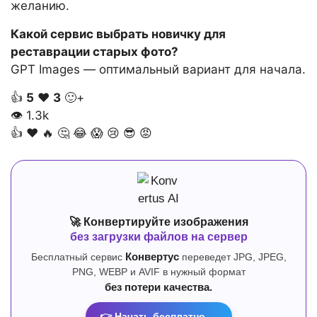
желанию.
Какой сервис выбрать новичку для
реставрации старых фото?
GPT Images — оптимальный вариант для начала.
👍
5
❤️
3
🙂+
👁
1.3k
👍
❤️
🔥
🤔
😂
😱
😢
😎
😡
🚀 Конвертируйте изображения
без загрузки файлов на сервер
Бесплатный сервис
Конвертус
переведет JPG, JPEG,
PNG, WEBP и AVIF в нужный формат
без потери качества.
👉 Начать бесплатно →