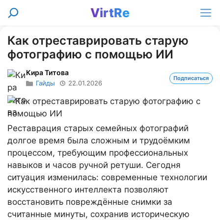
Перейти
VirtRe
Поиск
к
Ме
содержимому
Как отреставрировать старую
фотографию с помощью ИИ
Кира Титова
Подписаться
Гайды
22.01.2026
Реставрация старых семейных фотографий
долгое время была сложным и трудоёмким
процессом, требующим профессиональных
навыков и часов ручной ретуши. Сегодня
ситуация изменилась: современные технологии
искусственного интеллекта позволяют
восстановить повреждённые снимки за
считанные минуты, сохранив историческую