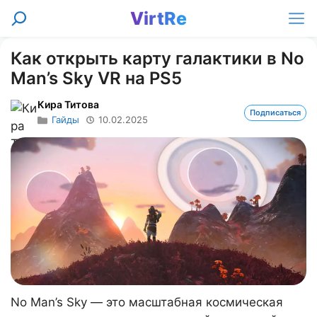
Перейти
VirtRe
Поиск
к
Ме
содержимому
Как открыть карту галактики в No
Man’s Sky VR на PS5
Кира Титова
Подписаться
Гайды
10.02.2025
No Man’s Sky — это масштабная космическая