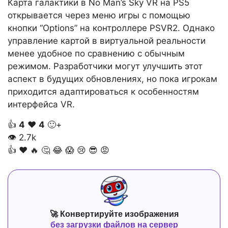
Карта галактики в No Man’s Sky VR на PS5
открывается через меню игры с помощью
кнопки “Options” на контроллере PSVR2. Однако
управление картой в виртуальной реальности
менее удобное по сравнению с обычным
режимом. Разработчики могут улучшить этот
аспект в будущих обновлениях, но пока игрокам
приходится адаптироваться к особенностям
интерфейса VR.
👍
4
❤️
4
🙂+
👁
2.7k
👍
❤️
🔥
🤔
😂
😱
😢
😎
😡
🚀 Конвертируйте изображения
без загрузки файлов на сервер