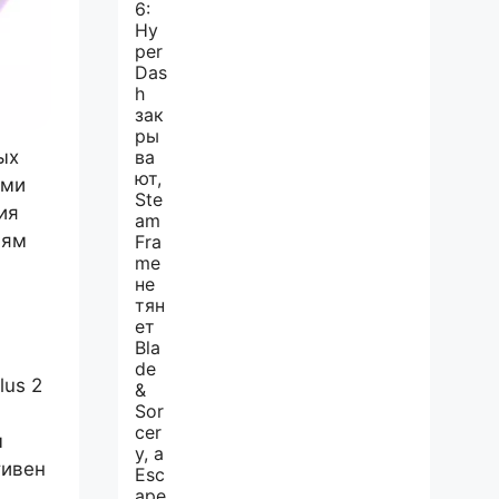
ых
ими
ия
иям
us 2
м
тивен