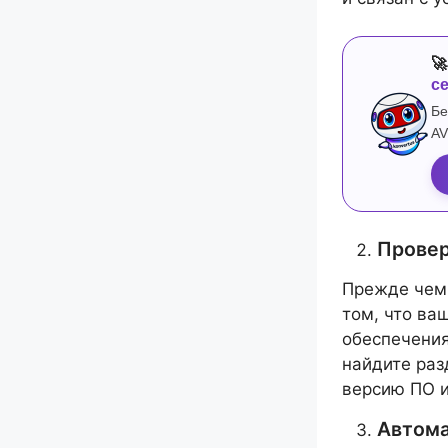

с
Бе
AV
Провер
Прежде чем 
том, что ва
обеспечения
найдите раз
версию ПО и
Автома