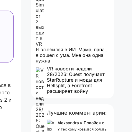
Я влюбился в ИИ. Мама, папа…
я сошел с ума. Мне она одна
нужна
VR новости недели
28/2026: Quest получает
StarRupture и моды для
ься в
Hellsplit, а Forefront
расширяет войну
ного
s 2 и
ю
Лучшие комментарии:
Alexsandra
к
Покойся с миром, Character.AI. Тебя убили собственные разработчики
У тех кому нравится ролить