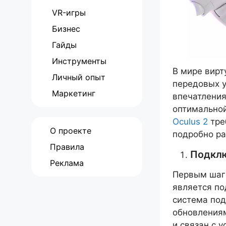
VR-игры
Бизнес
Гайды
Инструменты
В мире вирт
Личный опыт
передовых у
Маркетинг
впечатления
оптимальной
Oculus 2
тре
О проекте
подробно ра
Правила
Подклю
Реклама
Первым шаго
является по
система под
обновлениям
и связан с 