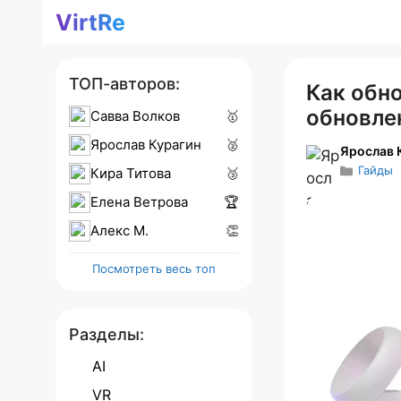
Перейти
VirtRe
к
содержимому
ТОП-авторов:
Как обно
обновле
Савва Волков
🥇
Ярослав Курагин
🥈
Ярослав 
Гайды
Кира Титова
🥉
Елена Ветрова
🏆
Алекс M.
👏
Посмотреть весь топ
Разделы:
AI
VR