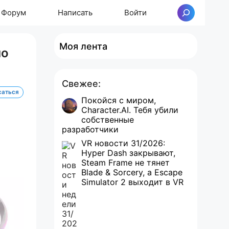
Форум
Написать
Войти
Поиск
Моя лента
по
Свежее:
саться
Покойся с миром,
Character.AI. Тебя убили
собственные
разработчики
VR новости 31/2026:
Hyper Dash закрывают,
Steam Frame не тянет
Blade & Sorcery, а Escape
Simulator 2 выходит в VR