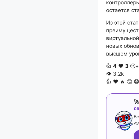
контроллеры
остается ст
Из этой ста
преимущест
виртуальной
новых обнов
высшем уро
👍
4
❤️
3
🙂+
👁
3.2k
👍
❤️
🔥
🤔


с
Бе
AV