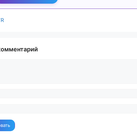
VR
комментарий
й