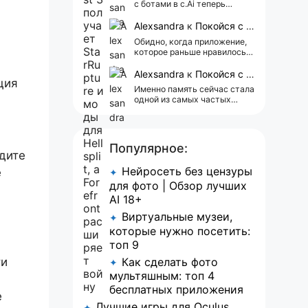
с ботами в c.Ai теперь
всегда одни и те же мысли
АААААА 😁 ХВАТИТ 🤯😖😵‍💫
Alexsandra
к
Покойся с миром, Character.AI. Тебя убили собственные разработчики
Обидно, когда приложение,
которое раньше нравилось, а
сейчас всплывает одна
реклама 😢
Alexsandra
к
Покойся с миром, Character.AI. Тебя убили собственные разработчики
ция
Именно память сейчас стала
одной из самых частых
претензий к Character.AI.
Очень хочется верить, что её
всё-таки улучшат, потому
что…
Популярное:
дите
Нейросеть без цензуры
е
✦
для фото | Обзор лучших
AI 18+
Виртуальные музеи,
✦
которые нужно посетить:
топ 9
Как сделать фото
ти
✦
мультяшным: топ 4
бесплатных приложения
е
Лучшие игры для Oculus
✦