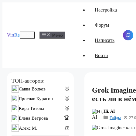
Перейти
Настройка
к
содержимому
Форум
Меню
VirtRe
Поиск
Меню
Написать
Войти
ТОП-авторов:
Grok Imagine
Савва Волков
🥇
есть ли в нё
Ярослав Курагин
🥈
Кира Титова
🥉
Hi, AI
Гайды
27.
🏆
Елена Ветрова
Алекс M.
👏