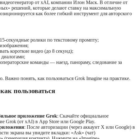
видеогенератор от xAI, компании Илон Маск. В отличие от
ных» решений, которые делают ставку на максимальную
позиционируется как более гибкий инструмент для авторского
 15-секундные ролики по текстовому промпту;
изображения;
вать короткие видео (до 8 секунд);
с диалогами;
операторские команды — наезд, панораму, следование за
. Важно понять, как пользоваться Grok Imagine на практике.
 как пользоваться
бильное приложение Grok
: Скачайте официальное
е Grok (от xAI) в App Store или Google Play.
риложения
: После авторизации (через аккаунт X или Google) в
асти экрана вы увидите вкладки: «Ask» (чат)
e» (генерация контента). Нажмите на «Imagine».