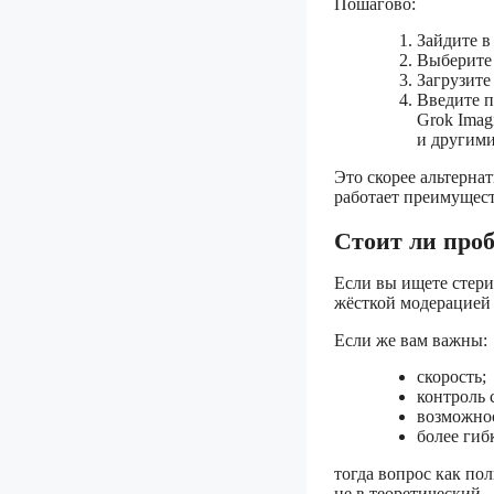
Пошагово:
Зайдите в
Выберите
Загрузите
Введите п
Grok Imag
и другими
Это скорее альтернат
работает преимущест
Стоит ли проб
Если вы ищете стер
жёсткой модерацией
Если же вам важны:
скорость;
контроль 
возможнос
более гиб
тогда вопрос как пол
не в теоретический.