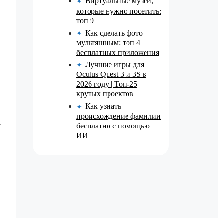
Виртуальные музеи,
✦
которые нужно посетить:
топ 9
Как сделать фото
✦
мультяшным: топ 4
бесплатных приложения
Лучшие игры для
✦
Oculus Quest 3 и 3S в
2026 году | Топ-25
крутых проектов
Как узнать
✦
происхождение фамилии
с
бесплатно с помощью
ИИ