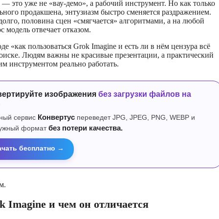
 — это уже не «вау-демо», а рабочий инструмент. Но как только
льного продакшена, энтузиазм быстро сменяется раздражением.
долго, половина сцен «смягчается» алгоритмами, а на любой
с модель отвечает отказом.
е «как пользоваться Grok Imagine и есть ли в нём цензура всё
оиске. Людям важны не красивые презентации, а практический
тим инструментом реально работать.
вертируйте изображения
без загрузки файлов на
р
ный сервис
Конвертус
переведет JPG, JPEG, PNG, WEBP и
нужный формат
без потери качества.
ачать бесплатно →
м.
k Imagine и чем он отличается