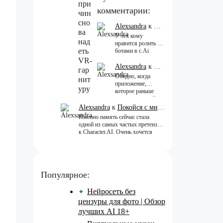
комментарии:
Alexsandra
к
Покойся с миром, Char
У тех кому
нравится ролить с
ботами в c.Ai
теперь всегда одни
и те же мысли
Alexsandra
к
Покойся с миром, Char
АААААА 😁
Обидно, когда
ХВАТИТ 🤯😖😵‍💫
приложение,
которое раньше
нравилось, а сейчас
всплывает одна
Alexsandra
к
Покойся с миром, Character.AI. Тебя убили собственные разработчики
реклама 😢
Именно память сейчас стала
одной из самых частых претензий
к Character.AI. Очень хочется
верить, что её всё-таки улучшат,
потому что…
Популярное:
Нейросеть без
✦
цензуры для фото | Обзор
лучших AI 18+