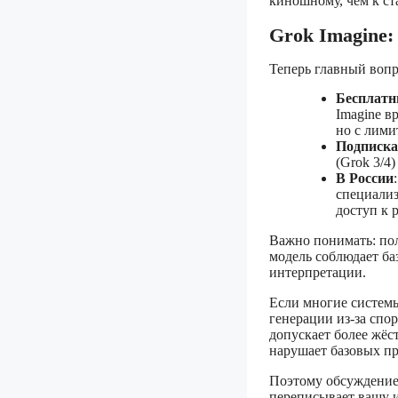
киношному, чем к с
Grok Imagine:
Теперь главный вопр
Бесплатн
Imagine в
но с лими
Подписка
(Grok 3/4
В России
специализ
доступ к 
Важно понимать: пол
модель соблюдает ба
интерпретации.
Если многие систем
генерации из-за спо
допускает более жёс
нарушает базовых п
Поэтому обсуждение 
переписывает вашу и