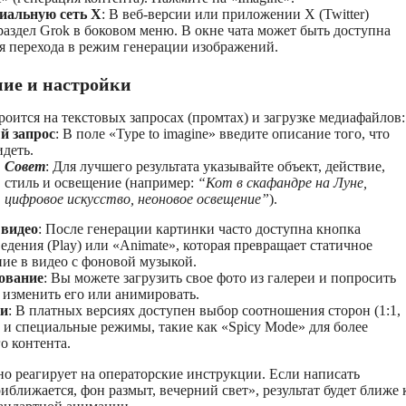
циальную сеть X
: В веб-версии или приложении X (Twitter)
раздел Grok в боковом меню. В окне чата может быть доступна
я перехода в режим генерации изображений.
ние и настройки
роится на текстовых запросах (промтах) и загрузке медиафайлов:
й запрос
: В поле «Type to imagine» введите описание того, что
идеть.
Совет
: Для лучшего результата указывайте объект, действие,
стиль и освещение (например:
“Кот в скафандре на Луне,
цифровое искусство, неоновое освещение”
).
 видео
: После генерации картинки часто доступна кнопка
едения (Play) или «Animate», которая превращает статичное
ие в видео с фоновой музыкой.
ование
: Вы можете загрузить свое фото из галереи и попросить
 изменить его или анимировать.
ки
: В платных версиях доступен выбор соотношения сторон (1:1,
.) и специальные режимы, такие как «Spicy Mode» для более
о контента.
но реагирует на операторские инструкции. Если написать
иближается, фон размыт, вечерний свет», результат будет ближе 