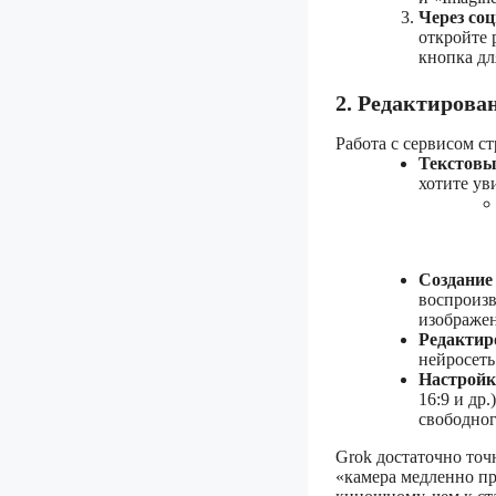
Через со
откройте 
кнопка дл
2. Редактирова
Работа с сервисом ст
Текстовы
хотите ув
Создание
воспроизв
изображен
Редактир
нейросеть
Настрой
16:9 и др
свободног
Grok достаточно точ
«камера медленно пр