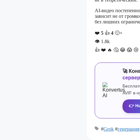
AI-видео постепенно
зависит не от громко
без лишних ограниче
❤️
5
👍
4
🙂+
👁
1.8k
👍
❤️
🔥
🤔
😂
😱
😢
🚀 Кон
серве
Бесплат
AVIF в 
👉 Н
#
Grok
#
генерация