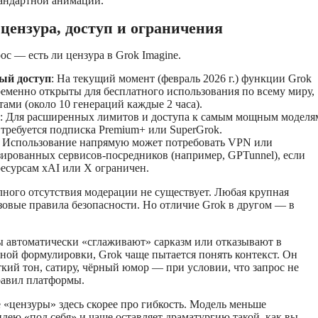
тандартной анимации.
 цензура, доступ и ограничения
ос — есть ли цензура в Grok Imagine.
ый доступ
: На текущий момент (февраль 2026 г.) функции Grok
ременно открыты для бесплатного использования по всему миру,
тами (около 10 генераций каждые 2 часа).
: Для расширенных лимитов и доступа к самым мощным моделя
) требуется подписка Premium+ или SuperGrok.
: Использование напрямую может потребовать VPN или
ированных сервисов-посредников (например, GPTunnel), если
ресурсам xAI или X ограничен.
ного отсутствия модерации не существует. Любая крупная
зовые правила безопасности. Но отличие Grok в другом — в
ы автоматически «сглаживают» сарказм или отказывают в
рной формулировки, Grok чаще пытается понять контекст. Он
ткий тон, сатиру, чёрный юмор — при условии, что запрос не
равил платформы.
«цензуры» здесь скорее про гибкость. Модель меньше
дею «под себя» и чаще оставляет драматургию такой, как вы