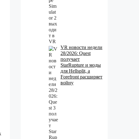
VR новости недели
28/2026: Quest
получает
StarRupture и моды
для Hellsplit, а
Forefront расширяет
войну
к