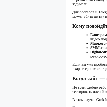
задумали.
Для блогеров и Tele
может убить шутку 
Кому подойдёт
Блогерам
видео по
Маркето
SMM-спе
Digital-э
режиссур
Если вы уже пробовал
«характерная» альте
Когда сайт — 
Не всем удобно рабо
тестировать идеи бы
В этом случае Grok 