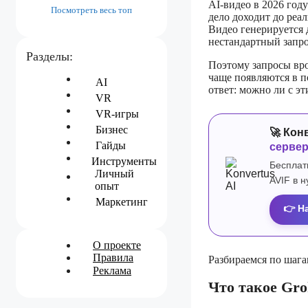
AI-видео в 2026 году
Посмотреть весь топ
дело доходит до реа
Видео генерируется 
нестандартный запро
Разделы:
Поэтому запросы врод
чаще появляются в п
AI
ответ: можно ли с э
VR
VR-игры
Бизнес
🚀 Кон
Гайды
серве
Инструменты
Бесплат
Личный
AVIF в 
опыт
Маркетинг
👉 Н
О проекте
Правила
Разбираемся по шага
Реклама
Что такое Gro