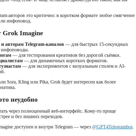
gram-авторов это критично: в коротком формате любое смягчение
или инфоповод.
 Grok Imagine
 и авторам Telegram-каналов
— для быстрых 15-секундных
д инфоповоды.
логам
— для тестирования креативов без дорогой съёмки.
циалистам
— для динамичных коротких форматов.
нтузиастам
— для экспериментов с визуальным стилем и AI-
ой.
и Sora, Kling или Pika, Grok будет интересен как более
рнатива.
это неудобно
тать через полноценный веб-интерфейс. Кому-то проще
стрее и без лишних переходов.
Imagine доступен и внутри Telegram — через
@GPT4Telegrambot
.