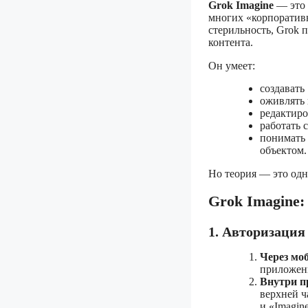
Grok Imagine
— это 
многих «корпоратив
стерильность, Grok 
контента.
Он умеет:
создавать
оживлять 
редактиро
работать 
понимать 
объектом.
Но теория — это одно
Grok Imagine:
1. Авторизация
Через мо
приложени
Внутри п
верхней ч
и «Imagin