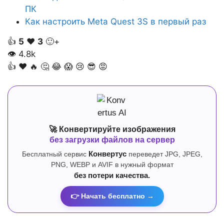
ПК
Как настроить Meta Quest 3S в первый раз
👍
5
❤️
3
🙂+
👁
4.8k
👍
❤️
🔥
🤔
😂
😱
😢
😎
😡
🚀 Конвертируйте изображения
без загрузки файлов на сервер
Бесплатный сервис
Конвертус
переведет JPG, JPEG,
PNG, WEBP и AVIF в нужный формат
без потери качества.
👉 Начать бесплатно →