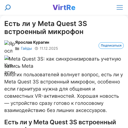
Перейти
VirtRe
Поиск
к
Ме
содержимому
Есть ли у Meta Quest 3S
встроенный микрофон
Ярослав Курагин
Подписаться
Гайды
11.12.2025
Многих пользователей волнует вопрос, есть ли у
Meta Quest 3S встроенный микрофон, особенно
если гарнитура нужна для общения и
совместных VR-активностей. Хорошая новость
— устройство сразу готово к голосовому
взаимодействию без лишних аксессуаров.
Есть ли у Meta Quest 3S встроенный