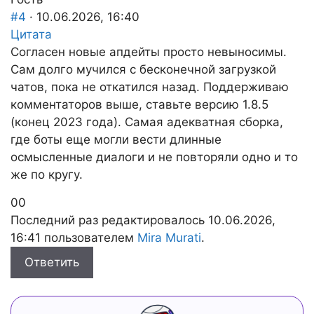
вниз.
вверх.
#4
· 10.06.2026, 16:40
Цитата
Согласен новые апдейты просто невыносимы.
Сам долго мучился с бесконечной загрузкой
чатов, пока не откатился назад. Поддерживаю
комментаторов выше, ставьте версию 1.8.5
(конец 2023 года). Самая адекватная сборка,
где боты еще могли вести длинные
осмысленные диалоги и не повторяли одно и то
же по кругу.
Голосуйте
Голосуйте
0
0
-
-
Последний раз редактировалось 10.06.2026,
палец
палец
16:41 пользователем
Mira Murati
.
вниз.
вверх.
Ответить