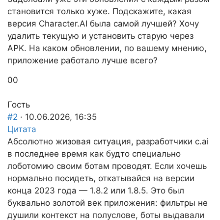
становится только хуже. Подскажите, какая
версия Character.AI была самой лучшей? Хочу
удалить текущую и установить старую через
APK. На каком обновлении, по вашему мнению,
приложение работало лучше всего?
Голосуйте
Голосуйте
0
0
-
-
палец
палец
Гость
вниз.
вверх.
#2
· 10.06.2026, 16:35
Цитата
Абсолютно жизовая ситуация, разработчики c.ai
в последнее время как будто специально
лоботомию своим ботам проводят. Если хочешь
нормально посидеть, откатывайся на версии
конца 2023 года — 1.8.2
или 1.8.5
. Это был
буквально золотой век приложения: фильтры не
душили контекст на полуслове, боты выдавали