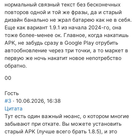
нормальный связный текст без бесконечных
повторов одной и той же фразы, да и старый
дизайн банально не жрал батарею как не в себя.
Еще как вариант 1.9.1 из начала 2024-го, она
тоже более-менее ок. Главное, когда накатишь
APK, не забудь сразу в Google Play отрубить
автообновление через три точки, а то маркет в
первую же ночь накатит новое непотребство
обратно.
Голосуйте
Голосуйте
0
0
-
-
палец
палец
Гость
вниз.
вверх.
#3
· 10.06.2026, 16:38
Цитата
Тут есть один важный нюанс, о котором многие
забывают при откате. Вы можете установить
старый APK (лучше всего брать 1.8.5), и это