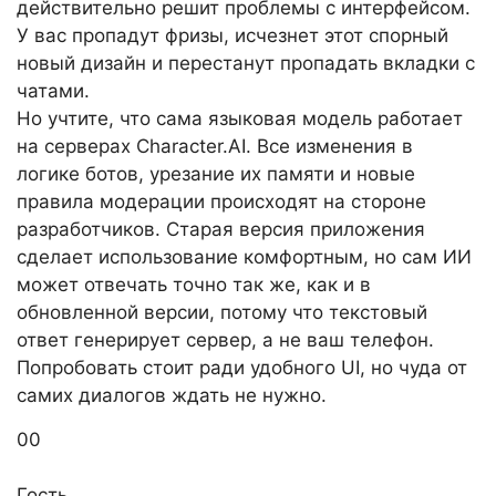
действительно решит проблемы с интерфейсом.
У вас пропадут фризы, исчезнет этот спорный
новый дизайн и перестанут пропадать вкладки с
чатами.
Но учтите, что сама языковая модель работает
на серверах Character.AI. Все изменения в
логике ботов, урезание их памяти и новые
правила модерации происходят на стороне
разработчиков. Старая версия приложения
сделает использование комфортным, но сам ИИ
может отвечать точно так же, как и в
обновленной версии, потому что текстовый
ответ генерирует сервер, а не ваш телефон.
Попробовать стоит ради удобного UI, но чуда от
самих диалогов ждать не нужно.
Голосуйте
Голосуйте
0
0
-
-
палец
палец
Гость