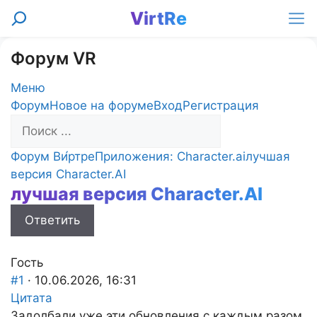
Перейти
VirtRe
Поиск
к
Ме
содержимому
Форум VR
Меню
Навигация
Форум
Новое на форуме
Вход
Регистрация
Форума
Форум
Форум Ви́ртре
Приложения: Character.ai
лучшая
breadcrumbs
версия Character.AI
лучшая версия Character.AI
-
Вы
Ответить
здесь:
Гость
#1
· 10.06.2026, 16:31
Цитата
Задолбали уже эти обновления с каждым разом