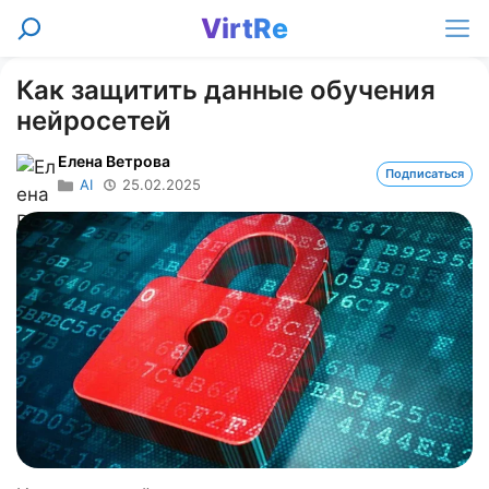
Перейти
VirtRe
Поиск
к
Ме
содержимому
Как защитить данные обучения
нейросетей
Елена Ветрова
Подписаться
AI
25.02.2025