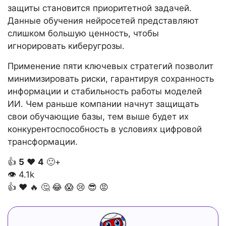
защиты становится приоритетной задачей.
Данные обучения нейросетей представляют
слишком большую ценность, чтобы
игнорировать киберугрозы.
Применение пяти ключевых стратегий позволит
минимизировать риски, гарантируя сохранность
информации и стабильность работы моделей
ИИ. Чем раньше компании начнут защищать
свои обучающие базы, тем выше будет их
конкурентоспособность в условиях цифровой
трансформации.
👍
5
❤️
4
🙂+
👁
4.1k
👍
❤️
🔥
🤔
😂
😱
😢
😎
😡