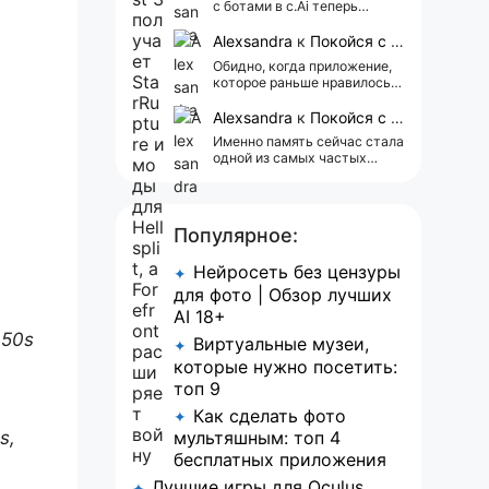
с ботами в c.Ai теперь
всегда одни и те же мысли
АААААА 😁 ХВАТИТ 🤯😖😵‍💫
Alexsandra
к
Покойся с миром, Character.AI. Тебя убили собственные разработчики
Обидно, когда приложение,
которое раньше нравилось, а
сейчас всплывает одна
реклама 😢
Alexsandra
к
Покойся с миром, Character.AI. Тебя убили собственные разработчики
Именно память сейчас стала
одной из самых частых
претензий к Character.AI.
Очень хочется верить, что её
всё-таки улучшат, потому
что…
Популярное:
Нейросеть без цензуры
✦
для фото | Обзор лучших
AI 18+
950s
Виртуальные музеи,
✦
которые нужно посетить:
топ 9
Как сделать фото
✦
s,
мультяшным: топ 4
бесплатных приложения
Лучшие игры для Oculus
✦