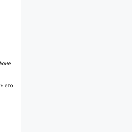
фоне
ь его