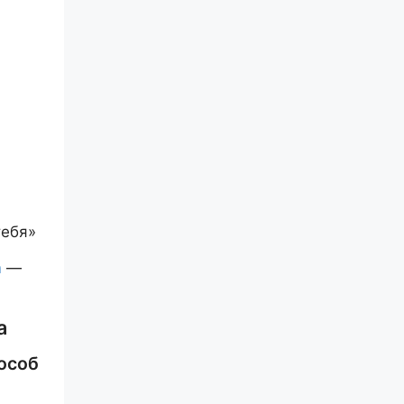
тебя»
m
—
а
особ