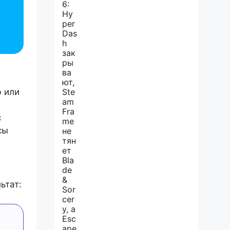
 или
с
сы
ьтат: