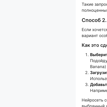
Такие запро
полноценный
Способ 2
Если хочетс
вариант осо
Как это сд
Выберит
Подойду
Banana)
Загрузи
Использ
Добавьт
Наприм
Нейросеть с
выбранный 