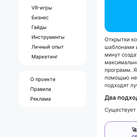
VR-игры
Бизнес
Гайды
Инструменты
Открытки ко
Личный опыт
шаблонами и
минут созда
Маркетинг
максимально
программ. Я
помощью не
О проекте
подходят лу
Правила
Два подхо
Реклама
Существует 

с