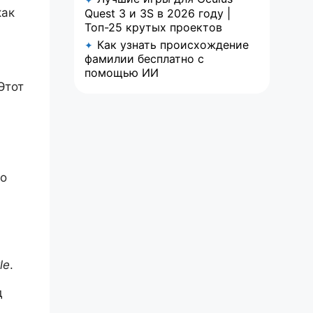
как
Quest 3 и 3S в 2026 году |
Топ-25 крутых проектов
Как узнать происхождение
✦
фамилии бесплатно с
помощью ИИ
Этот
no
le
.
д