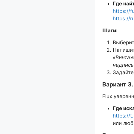
Где най
https://f
https://r
Шаги:
Выберите
Напишит
«Винтаж
надпись 
Задайте
Вариант 3.
Flux уверен
Где иск
https://
или люб