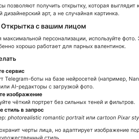
сы позволяют получить открытку, которая выглядит 
 дизайнерский арт, а не случайная картинка.
. Открытка с вашим лицом
я максимальной персонализации, используйте фото. 
бенно хорошо работает для парных валентинок.
елать
е сервис
т Telegram-боты на базе нейросетей (например, Na
 или AI-редакторы с загрузкой фото.
те изображение
уйте чёткий портрет без сильных теней и фильтров.
е стиль в запрос
ер:
photorealistic romantic portrait
или
cartoon Pixar sty
охранит черты лица, но адаптирует изображение по
художественный стиль.