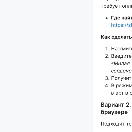
требует опл
Где най
https://
Как сделать
Нажмите
Введите
«Милая 
сердече
Получит
В режим
в арт в 
Вариант 2.
браузере
Подходит те