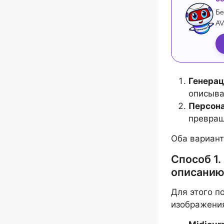
Бе
AV
Генерац
описыва
Персона
превращ
Оба вариант
Способ 1.
описани
Для этого п
изображения