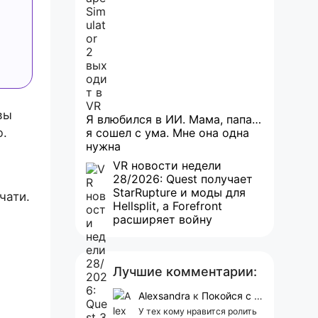
вы
Я влюбился в ИИ. Мама, папа…
ю.
я сошел с ума. Мне она одна
нужна
VR новости недели
28/2026: Quest получает
StarRupture и моды для
чати.
Hellsplit, а Forefront
расширяет войну
Лучшие комментарии:
Alexsandra
к
Покойся с миром, Character.AI. Тебя убили собственные разработчики
У тех кому нравится ролить