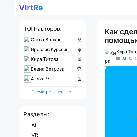
Перейти
VirtRe
к
содержимому
ТОП-авторов:
Как сде
помощью
Савва Волков
🥇
Ярослав Курагин
🥈
Кира Тит
AI
1
Кира Титова
🥉
Елена Ветрова
🏆
Алекс M.
👏
Посмотреть весь топ
Разделы:
AI
VR