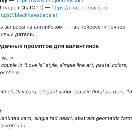
ney
—
https://www.midjourney.com
3
(через ChatGPT) —
https://chat.openai.com
ttps://blackforestlabs.ai
ь запросы на английском — так нейросети точнее
иль и детали.
дачных промптов для валентинок
 is…»
couple in “Love is” style, simple line art, pastel colors,
osphere.
tine’s Day card, elegant script, classic floral borders, 1
м
lentine’s card, single red heart, abstract geometric form
background.