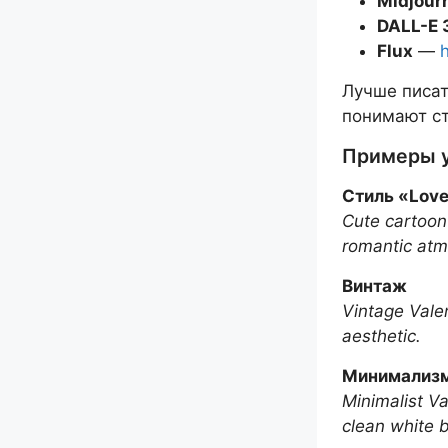
Midjour
DALL-E 
Flux
—
h
Лучше писат
понимают ст
Примеры у
Стиль «Love
Cute cartoon 
romantic atm
Винтаж
Vintage Valen
aesthetic.
Минимализ
Minimalist Va
clean white 