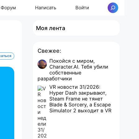
Форум
Написать
Войти
Поиск
Моя лента
Свежее:
саться
Покойся с миром,
Character.AI. Тебя убили
собственные
разработчики
VR новости 31/2026:
Hyper Dash закрывают,
Steam Frame не тянет
Blade & Sorcery, а Escape
Simulator 2 выходит в VR