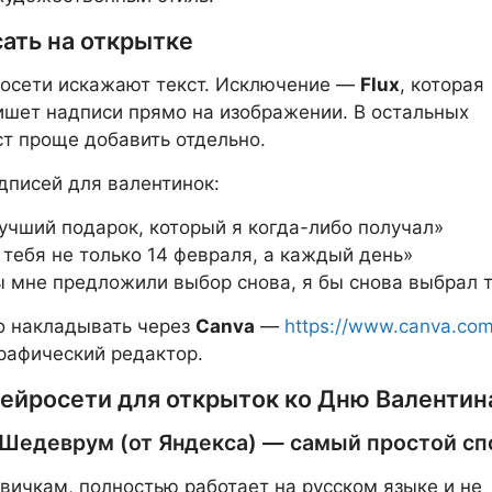
ать на открытке
росети искажают текст. Исключение —
Flux
, которая
ишет надписи прямо на изображении. В остальных
ст проще добавить отдельно.
писей для валентинок:
учший подарок, который я когда-либо получал»
тебя не только 14 февраля, а каждый день»
ы мне предложили выбор снова, я бы снова выбрал 
о накладывать через
Canva
—
https://www.canva.co
рафический редактор.
нейросети для открыток ко Дню Валентин
. Шедеврум (от Яндекса) — самый простой сп
вичкам, полностью работает на русском языке и не