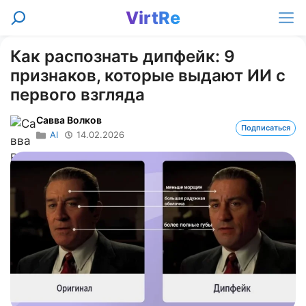
Перейти
VirtRe
Поиск
к
Ме
содержимому
Как распознать дипфейк: 9
признаков, которые выдают ИИ с
первого взгляда
Савва Волков
Подписаться
AI
14.02.2026