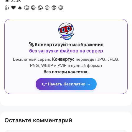
👁
2.5k
👍
❤️
🔥
🤔
😂
😱
😢
😎
😡
🚀 Конвертируйте изображения
без загрузки файлов на сервер
Бесплатный сервис
Конвертус
переведет JPG, JPEG,
PNG, WEBP и AVIF в нужный формат
без потери качества.
👉 Начать бесплатно →
Оставьте комментарий