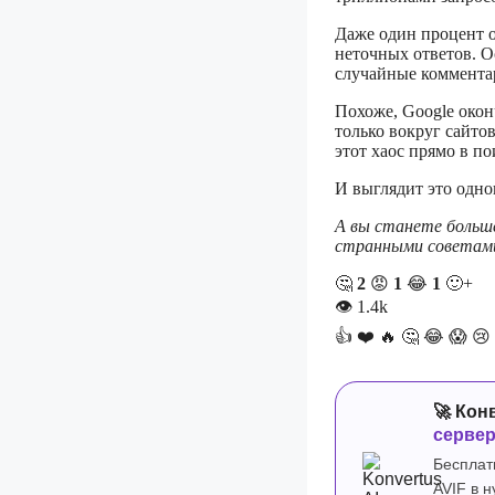
Даже один процент 
неточных ответов. О
случайные коммента
Похоже, Google окон
только вокруг сайто
этот хаос прямо в по
И выглядит это одно
А вы станете больше
странными советам
🤔
2
😡
1
😂
1
🙂+
👁
1.4k
👍
❤️
🔥
🤔
😂
😱
😢
🚀 Кон
серве
Бесплат
AVIF в 