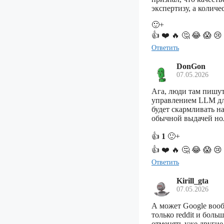
экспертизу, а количе
🙂+
👍
❤️
🔥
🤔
😂
😱
😢
Ответить
DonGon
07.05.2026
Ага, люди там пишут
управлением LLM для
будет скармливать н
обычной выдачей нол
👍
1
🙂+
👍
❤️
🔥
🤔
😂
😱
😢
Ответить
Kirill_gta
07.05.2026
А может Google вооб
только reddit и боль
отменять уже другие