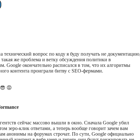
 на технический вопрос по коду я буду получать не документацию
я такая же проблема и ветку обсуждения политики в
м. Google окончательно расписался в том, что их алгоритмы
ного контента проиграли битву с SEO-фермами.
😎
😡
formance
ентств сейчас массово вышли в окно. Сначала Google убил
том зеро-клик ответами, а теперь вообще говорит зачем вам
 там анонимы на форумах строчат. По сути, Google официально
венный контент в вебе умер и теперь они будут ранжировать не