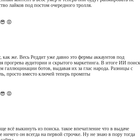
ство лайков под постом очередного тролля.
😎
😡
, как же. Весь Реддит уже давно это фермы аккаунтов под
 прогрева аудитории и скрытого маркетинга. В итоге ИИ поис
ам галлюцинации ботов, выдавая их за глас народа. Разницы с
ь, просто вместо ключей теперь промпты
😎
😡
ще всё выкинуть из поиска. такое впечатление что в выдаче
ше ничего он всегда на первой строчке. Ну не знаю в пору тогда
 сайты