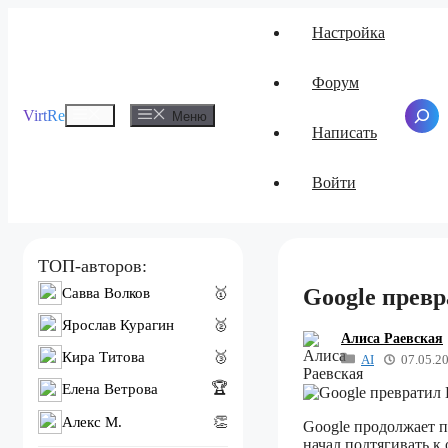
Перейти
Настройка
к
содержимому
Форум
Меню
VirtRe
Поиск
Меню
Написать
Войти
ТОП-авторов:
Google превр
Савва Волков
🥇
Ярослав Курагин
🥈
Алиса Раевская
Кира Титова
🥉
AI
07.05.2
🏆
Елена Ветрова
Алекс M.
👏
Google продолжает п
начал подтягивать к