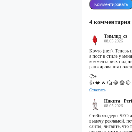
4 комментария
Тимлид_сэ
08.05.2026
Круто (нет). Теперь
а пост в стиле у мен
комментариях под ни
ранжирования полез
🙂+
👍
❤️
🔥
🤔
😂
😱
😢
Ответить
Никита | Per
08.05.2026
Стейкхолдеры SEO аг
выдачу рекламой, по
сайты, читайте, что
признал, что качест