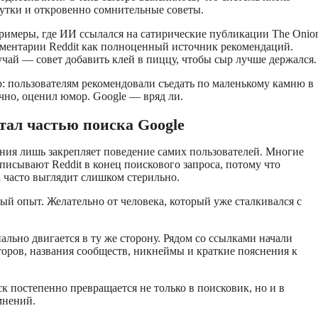
шутки и откровенно сомнительные советы.
примеры, где ИИ ссылался на сатирические публикации The Onio
мментарии Reddit как полноценный источник рекомендаций.
ай — совет добавить клей в пиццу, чтобы сыр лучше держался.
: пользователям рекомендовали съедать по маленькому камню в
ечно, оценил юмор. Google — вряд ли.
стал частью поиска Google
ния лишь закрепляет поведение самих пользователей. Многие
описывают Reddit в конец поискового запроса, потому что
 часто выглядит слишком стерильно.
й опыт. Желательно от человека, который уже сталкивался с
ально двигается в ту же сторону. Рядом со ссылками начали
торов, названия сообществ, никнеймы и краткие пояснения к
 постепенно превращается не только в поисковик, но и в
мнений.