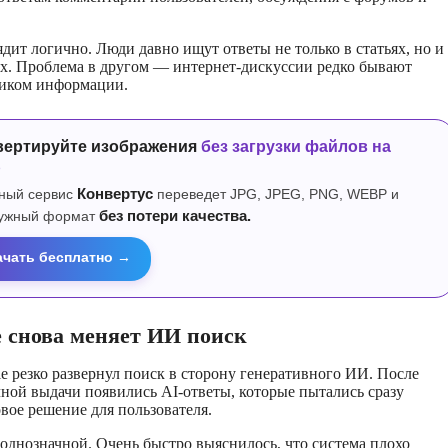
ядит логично. Люди давно ищут ответы не только в статьях, но и
х. Проблема в другом — интернет-дискуссии редко бывают
иком информации.
вертируйте изображения
без загрузки файлов на
р
ный сервис
Конвертус
переведет JPG, JPEG, PNG, WEBP и
нужный формат
без потери качества.
ачать бесплатно →
e снова меняет ИИ поиск
le резко развернул поиск в сторону генеративного ИИ. После
ной выдачи появились AI-ответы, которые пытались сразу
вое решение для пользователя.
еоднозначной. Очень быстро выяснилось, что система плохо