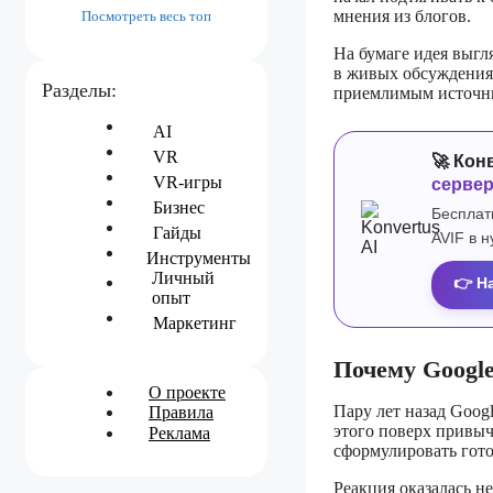
мнения из блогов.
Посмотреть весь топ
На бумаге идея выгл
в живых обсуждения
Разделы:
приемлимым источн
AI
VR
🚀 Кон
VR-игры
серве
Бизнес
Бесплат
Гайды
AVIF в 
Инструменты
Личный
👉 Н
опыт
Маркетинг
Почему Googl
О проекте
Пару лет назад Goog
Правила
этого поверх привыч
Реклама
сформулировать гото
Реакция оказалась н