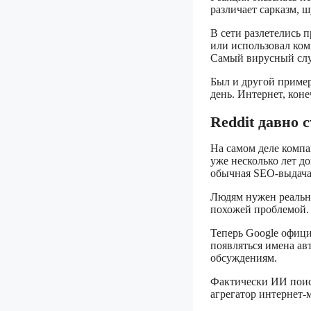
различает сарказм, 
В сети разлетелись 
или использовал ко
Самый вирусный случ
Был и другой пример
день. Интернет, кон
Reddit давно 
На самом деле компа
уже несколько лет д
обычная SEO-выдача
Людям нужен реальны
похожей проблемой.
Теперь Google офици
появляться имена ав
обсуждениям.
Фактически ИИ поиск
агрегатор интернет-