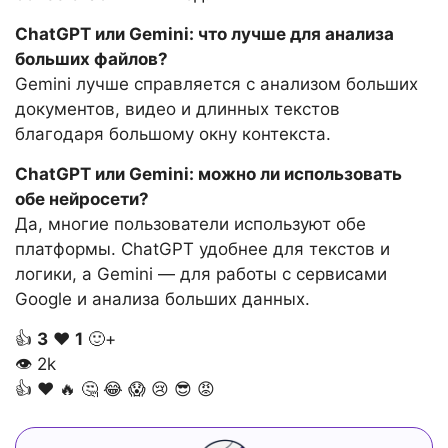
ChatGPT или Gemini: что лучше для анализа
больших файлов?
Gemini лучше справляется с анализом больших
документов, видео и длинных текстов
благодаря большому окну контекста.
ChatGPT или Gemini: можно ли использовать
обе нейросети?
Да, многие пользователи используют обе
платформы. ChatGPT удобнее для текстов и
логики, а Gemini — для работы с сервисами
Google и анализа больших данных.
👍
3
❤️
1
🙂+
👁
2k
👍
❤️
🔥
🤔
😂
😱
😢
😎
😡