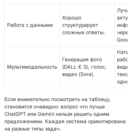
Лучш
Хорошо
актуа
Работа с данными
структурирует
инфо
сложные ответы.
через
Googl
Натив
Генерация фото
работ
Мультимодальность
(DALL-E 3), голос,
видео
видео (Sora).
текст
однов
Если внимательно посмотреть на таблицу,
становится очевидно: вопрос что лучше
ChatGPT или Gemini нельзя решить одним
предложением. Каждая система ориентирована
на разные типы задач.