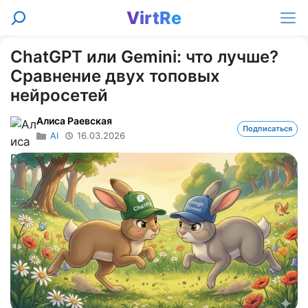
Перейти
VirtRe
Поиск
к
Ме
содержимому
ChatGPT или Gemini: что лучше?
Сравнение двух топовых
нейросетей
Алиса Раевская
Подписаться
AI
16.03.2026