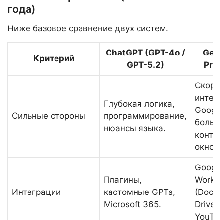
года)
Ниже базовое сравнение двух систем.
ChatGPT (GPT-4o /
Gem
Критерий
GPT-5.2)
Pro 
Скоро
интег
Глубокая логика,
Googl
Сильные стороны
программирование,
боль
нюансы языка.
конте
окно.
Googl
Плагины,
Works
Интеграции
кастомные GPTs,
(Docs,
Microsoft 365.
Drive)
YouTu