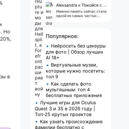
сейчас всплывает одна
%
реклама 😢
Alexsandra
к
Покойся с миром, Character.AI. Тебя убили собственные разработчики
Именно память сейчас стала
одной из самых частых
претензий к Character.AI.
и
Очень хочется верить, что её
всё-таки улучшат, потому
. Но
что…
Популярное:
 20%,
Нейросеть без цензуры
✦
для фото | Обзор лучших
AI 18+
Виртуальные музеи,
✦
а
которые нужно посетить:
ры в
топ 9
Как сделать фото
✦
мультяшным: топ 4
бесплатных приложения
Лучшие игры для Oculus
✦
Quest 3 и 3S в 2026 году |
Топ-25 крутых проектов
Как узнать происхождение
✦
фамилии бесплатно с