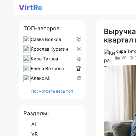
Перейти
VirtRe
к
содержимому
ТОП-авторов:
Выручка 
квартал
Савва Волков
🥇
Ярослав Курагин
🥈
Кира Тит
VR
Кира Титова
🥉
Елена Ветрова
🏆
Алекс M.
👏
Посмотреть весь топ
Разделы:
AI
VR