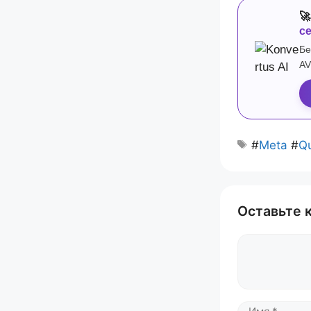

с
Бе
AV
#
Meta
#
Q
Оставьте 
Комментари
Имя