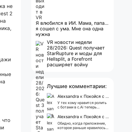
ка не
est 2
ена
Я влюбился в ИИ. Мама, папа…
ника,
я сошел с ума. Мне она одна
нужна
VR новости недели
28/2026: Quest получает
StarRupture и моды для
Hellsplit, а Forefront
одажи
расширяет войну
анные
на
Лучшие комментарии:
Alexsandra
к
Покойся с миром, Character.AI. Тебя убили собственные разработчики
У тех кому нравится ролить
с ботами в c.Ai теперь
всегда одни и те же мысли
АААААА 😁 ХВАТИТ 🤯😖😵‍💫
Alexsandra
к
Покойся с миром, Character.AI. Тебя убили собственные разработчики
 что
Обидно, когда приложение,
ри
которое раньше нравилось, а