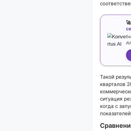
соответстве

с
Бе
AV
Такой резул
кварталов 2
коммерчески
ситуация ре
когда с зап
показателей
Сравнени