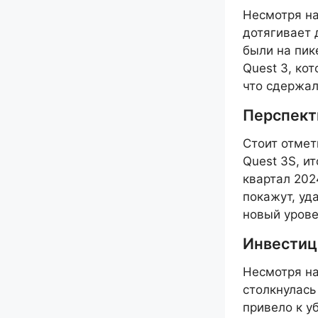
Несмотря на
дотягивает 
были на пик
Quest 3, ко
что сдержал
Перспект
Стоит отмет
Quest 3S, и
квартал 202
покажут, уд
новый урове
Инвестиц
Несмотря на
столкнулась
привело к у