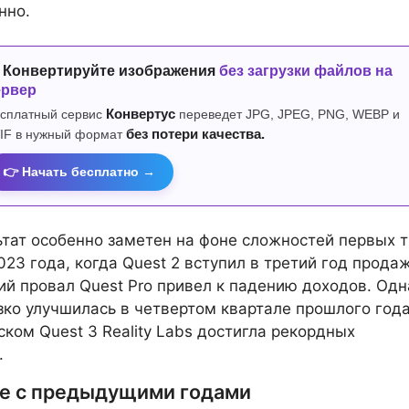
нно.
 Конвертируйте изображения
без загрузки файлов на
ервер
сплатный сервис
Конвертус
переведет JPG, JPEG, PNG, WEBP и
IF в нужный формат
без потери качества.
👉 Начать бесплатно →
ьтат особенно заметен на фоне сложностей первых 
023 года, когда Quest 2 вступил в третий год продаж
й провал Quest Pro привел к падению доходов. Одн
зко улучшилась в четвертом квартале прошлого года
уском Quest 3 Reality Labs достигла рекордных
.
е с предыдущими годами