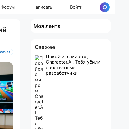
Форум
Написать
Войти
Поиск
Моя лента
ий
Свежее:
саться
Покойся с миром,
Character.AI. Тебя убили
собственные
разработчики