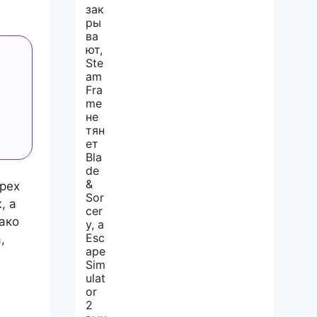
трех
, а
ако
,