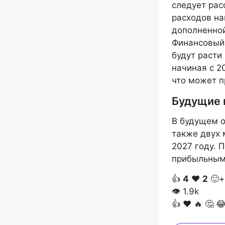
следует рас
расходов на
дополненной
Финансовый 
будут расти
начиная с 2
что может п
Будущие п
В будущем о
также двух 
2027 году. 
прибыльным 
👍
4
❤️
2
🙂+
👁
1.9k
👍
❤️
🔥
🤔
