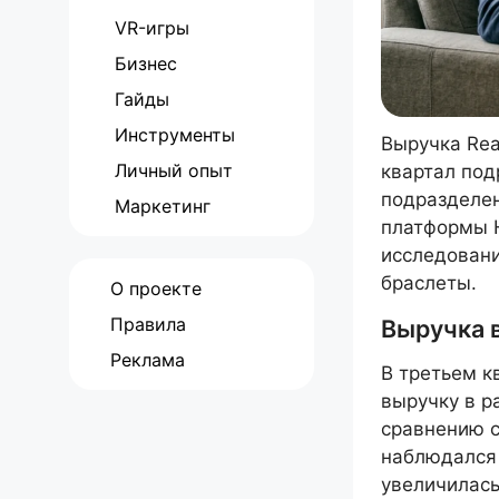
VR-игры
Бизнес
Гайды
Инструменты
Выручка Rea
Личный опыт
квартал под
подразделен
Маркетинг
платформы H
исследовани
браслеты.
О проекте
Правила
Выручка в
Реклама
В третьем к
выручку в р
сравнению с
наблюдался 
увеличилась