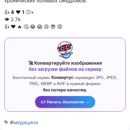
хронических болевых синдромов.
👍
4
❤️
1
🙂+
👁
2.7k
👍
❤️
🔥
🤔
😂
😱
😢
😎
😡
🚀 Конвертируйте изображения
без загрузки файлов на сервер
Бесплатный сервис
Конвертус
переведет JPG, JPEG,
PNG, WEBP и AVIF в нужный формат
без потери качества.
👉 Начать бесплатно →
#
медицина