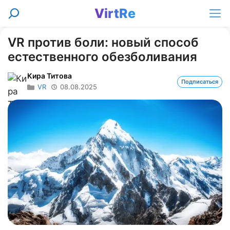
Перейти
VirtRe
Поиск
к
Ме
содержимому
VR против боли: новый способ
естественного обезболивания
Кира Титова
Подписаться
VR
08.08.2025