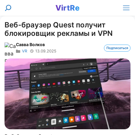
Перейти
VirtRe
Поиск
к
Ме
содержимому
Веб-браузер Quest получит
блокировщик рекламы и VPN
Савва Волков
Подписаться
VR
13.09.2025