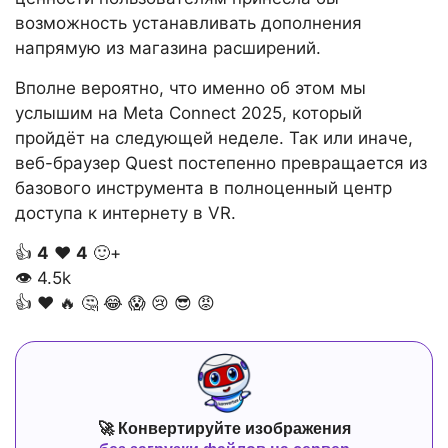
возможность устанавливать дополнения
напрямую из магазина расширений.
Вполне вероятно, что именно об этом мы
услышим на Meta Connect 2025, который
пройдёт на следующей неделе. Так или иначе,
веб-браузер Quest постепенно превращается из
базового инструмента в полноценный центр
доступа к интернету в VR.
👍
4
❤️
4
🙂+
👁
4.5k
👍
❤️
🔥
🤔
😂
😱
😢
😎
😡
🚀 Конвертируйте изображения