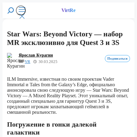
Перейти
к
VirtRe
Поиск
содержимому
Меню
Star Wars: Beyond Victory — набор
MR эксклюзивно для Quest 3 и 3S
Ярослав Курагин
Подписаться
VR
30.03.2025
ILM Immersive, известная по своим проектам Vader
Immortal и Tales from the Galaxy’s Edge, официально
анонсировала свою следующую игру — Star Wars: Beyond
Victory — A Mixed Reality Playset. Этот уникальный опыт,
созданный специально для гарнитур Quest 3 и 3S,
предложит игрокам захватывающий геймплей в
смешанной реальности.
Погружение в гонки далекой
галактики