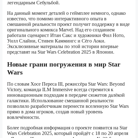
легендарным Себульбой.
На данный момент деталей о геймплее немного, однако
известно, что помимо интерактивного опыта в
смешанной реальности проект получит поддержку в виде
оригинального комикса Marvel. Над его созданием
работали сценарист Итан Сакс и художники Фил Ното,
Уилл Слайни, Стивен Каммингс и Сёго Аоки.
Эксклюзивные материалы по этой истории впервые
представят на Star Wars Celebration 2025 в Японии.
Новые грани погружения в мир Star
Wars
По словам Хосе Переса III, режиссёра Star Wars: Beyond
Victory, команда ILM Immersive всегда стремится к
инновационным подходам в передаче сюжетов далёкой
галактики. Использование смешанной реальности
позволило разработчикам перенести вселенную Star Wars
прямо в дома игроков, создав новый уровень
вовлечённости.
Более подробная информация о проекте появится на Star
Wars Celebration 2025, который пройдёт с 18 по 20 апреля