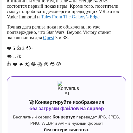
в Японии. Именно там, в зале 4 на стенде № 20-5,
состоится первый показ игры. Кроме того, посетители
смогут опробовать демоверсии предыдущих VR-хитов —
Vader Immortal и
Tales From The Galaxy’s Edge.
Точная дата релиза пока не объявлена, но уже
подтверждено, что Star Wars: Beyond Victory станет
эксклюзивом для
Quest
3 и 3S.
❤️
5
👍
3
🙂+
👁
1.7k
👍
❤️
🔥
🤔
😂
😱
😢
😎
😡
🚀 Конвертируйте изображения
без загрузки файлов на сервер
Бесплатный сервис
Конвертус
переведет JPG, JPEG,
PNG, WEBP и AVIF в нужный формат
без потери качества.