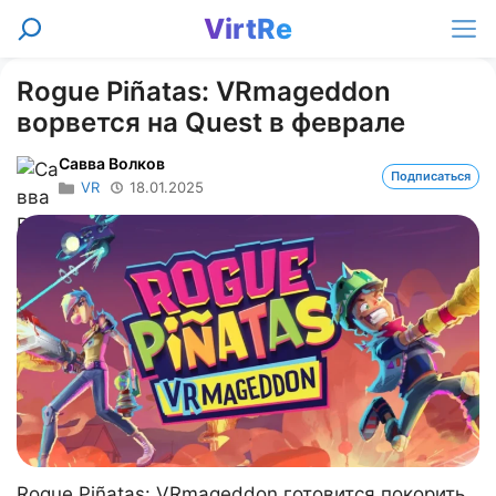
Перейти
VirtRe
Поиск
к
Ме
содержимому
Rogue Piñatas: VRmageddon
ворвется на Quest в феврале
Савва Волков
Подписаться
VR
18.01.2025
Rogue Piñatas: VRmageddon готовится покорить