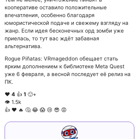
кооперативе оставило положительные
впечатления, особенно благодаря
юмористической подаче и свежему взгляду на
жанр. Если идея бесконечных орд зомби уже
приелась, то тут вас ждёт забавная
альтернатива.
Rogue Piñatas: VRmageddon обещает стать
ярким дополнением к библиотеке Meta Quest
уже 6 февраля, а весной последует её релиз на
ПК.
❤️
4
👍
1
🙂+
👁
1.5k
👍
❤️
🔥
🤔
😂
😱
😢
😎
😡