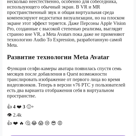
несколько неестественно, особенно для собеседника,
использующего обычный экран. В VR и MR
пространственный звук и общая виртуальная среда
компенсируют недостатки визуализации, но на плоском
экране этот эффект теряется. Даже Персоны Apple Vision
Pro, созданные с высокой степенью реализма, выглядят
странно вне VR, а Meta Avatars пока даже не применяют
технологию Audio To Expression, разработанную самой
Meta.
Развитие технологии Meta Avatar
Функция селфи-камеры аватара появилась спустя семь
месяцев после добавления в Quest возможности
транслировать изображение от первого лица во время
видеозвонков. Теперь в версии v76 PTC у пользователей
есть два варианта отображения себя в виртуальном
пространстве.
👍
4
❤️
3
🙂+
👁
2.4k
👍
❤️
🔥
🤔
😂
😱
😢
😎
😡