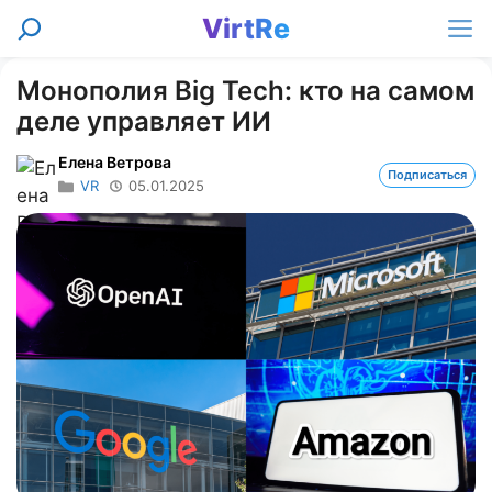
Перейти
VirtRe
Поиск
к
Ме
содержимому
Монополия Big Tech: кто на самом
деле управляет ИИ
Елена Ветрова
Подписаться
VR
05.01.2025