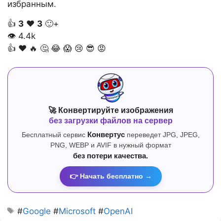
избранным.
👍
3
❤️
3
🙂+
👁
4.4k
👍
❤️
🔥
🤔
😂
😱
😢
😎
😡
🚀 Конвертируйте изображения
без загрузки файлов на сервер
Бесплатный сервис
Конвертус
переведет JPG, JPEG,
PNG, WEBP и AVIF в нужный формат
без потери качества.
👉 Начать бесплатно →
#
Google
#
Microsoft
#
OpenAI