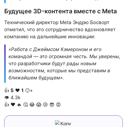
Будущее 3D-контента вместе с Meta
Технический директор Meta Эндрю Босворт
отметил, что это сотрудничество вдохновляет
компанию на дальнейшие инновации:
«Работа с Джеймсом Кэмероном и его
командой — это огромная честь. Мы уверены,
что разработчики будут рады новым
возможностям, которые мы представим в
ближайшем будущем».
👍
5
❤️
1
🙂+
👁
4.3k
👍
❤️
🔥
🤔
😂
😱
😢
😎
😡