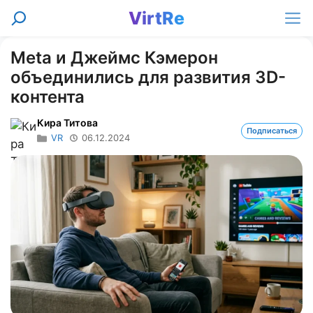
Перейти
VirtRe
Поиск
к
Ме
содержимому
Meta и Джеймс Кэмерон
объединились для развития 3D-
контента
Кира Титова
Подписаться
VR
06.12.2024