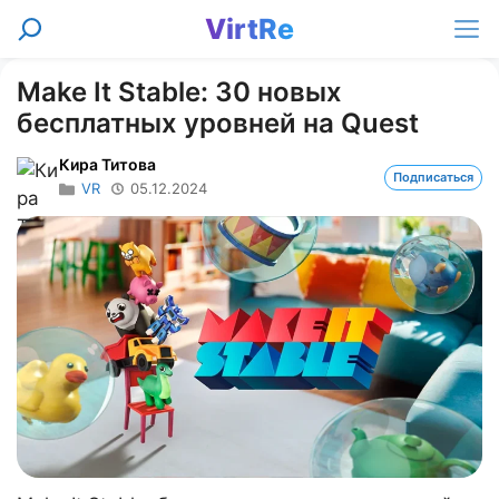
Перейти
VirtRe
Поиск
к
Ме
содержимому
Make It Stable: 30 новых
бесплатных уровней на Quest
Кира Титова
Подписаться
VR
05.12.2024