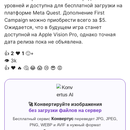
уровней и доступна для бесплатной загрузки на
платформе Meta Quest. Дополнение First
Campaign можно приобрести всего за $5.
Ожидается, что в будущем игра станет
доступной на Apple Vision Pro, однако точная
дата релиза пока не объявлена.
👍
2
❤️
1
🙂+
👁
3k
👍
❤️
🔥
🤔
😂
😱
😢
😎
😡
🚀 Конвертируйте изображения
без загрузки файлов на сервер
Бесплатный сервис
Конвертус
переведет JPG, JPEG,
PNG, WEBP и AVIF в нужный формат