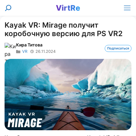
Перейти
VirtRe
Поиск
к
Ме
содержимому
Kayak VR: Mirage получит
коробочную версию для PS VR2
Кира Титова
Подписаться
VR
26.11.2024