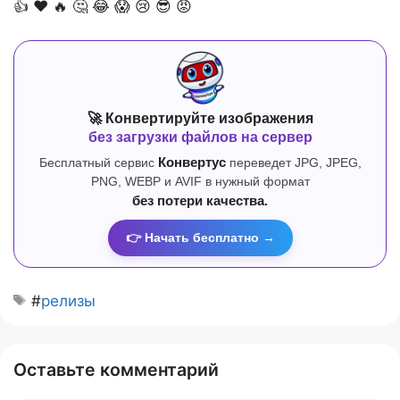
👍
❤️
🔥
🤔
😂
😱
😢
😎
😡
🚀 Конвертируйте изображения
без загрузки файлов на сервер
Бесплатный сервис
Конвертус
переведет JPG, JPEG,
PNG, WEBP и AVIF в нужный формат
без потери качества.
👉 Начать бесплатно →
#
релизы
Оставьте комментарий