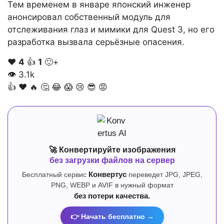
Тем временем в январе японский инженер
анонсировал собственный модуль для
отслеживания глаз и мимики для Quest 3, но его
разработка вызвала серьёзные опасения.
❤️
4
👍
1
🙂+
👁
3.1k
👍
❤️
🔥
🤔
😂
😱
😢
😎
😡
🚀 Конвертируйте изображения
без загрузки файлов на сервер
Бесплатный сервис
Конвертус
переведет JPG, JPEG,
PNG, WEBP и AVIF в нужный формат
без потери качества.
👉 Начать бесплатно →