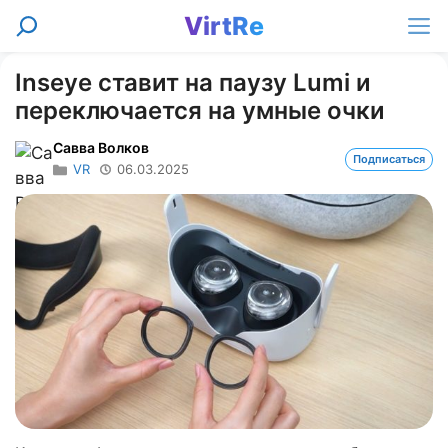
Перейти
VirtRe
Поиск
к
Ме
содержимому
Inseye ставит на паузу Lumi и
переключается на умные очки
Савва Волков
Подписаться
VR
06.03.2025