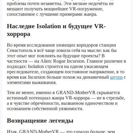
проблема почти незаметна. Эти мелкие недочёты не
мешают получать мощнейшее VR-погружение,
сопоставимое с лучшими примерами жанра.
Наследие Isolation и будущее VR-
хоррора
Во время исследования зловещих коридоров станции
Севастополь я всё чаще ловила себя на мысли: как бы
этот опыт мог повлиять на будущие проекты? В
частности — на Alien: Rogue Incursion. Главное различие в
подходах: Isolation строится на одном ужасающем
преследователе, создающем постоянное напряжение, в то
время как Incursion больше похож на динамичный
шутер
с
элементами выживания.
Тем не менее, именно в GRAND-MotherVR скрывается
истинный потенциал жанра VR-хоррора — не в стрельбе,
а в чувстве обречённости, вызванном одиночеством и
осознанием собственной уязвимости.
Возвращение легенды
Итак, GRAND-MotherVR — это гораздо больше, чем