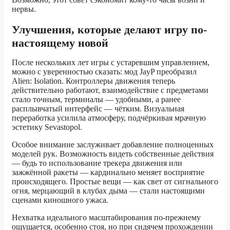
нервы.
Улучшения, которые делают игру по-
настоящему новой
После нескольких лет игры с устаревшим управлением,
можно с уверенностью сказать: мод JayP преобразил
Alien: Isolation. Контроллеры движения теперь
действительно работают, взаимодействие с предметами
стало точным, терминалы — удобными, а ранее
расплывчатый интерфейс — чётким. Визуальная
переработка усилила атмосферу, подчёркивая мрачную
эстетику Sevastopol.
Особое внимание заслуживает добавление полноценных
моделей рук. Возможность видеть собственные действия
— будь то использование трекера движения или
зажжённой ракеты — кардинально меняет восприятие
происходящего. Простые вещи — как свет от сигнального
огня, мерцающий в клубах дыма — стали настоящими
сценами киношного ужаса.
Нехватка идеального масштабирования по-прежнему
ощущается, особенно стоя, но при сидячем прохождении