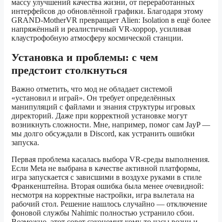
массу улучшений качества жизни, от переработанных
интерфейсов до обновлённой графики. Благодаря этому
GRAND-MotherVR превращает Alien: Isolation в ещё более
напряжённый и реалистичный VR-хоррор, усиливая
клаустрофобную атмосферу космической станции.
Установка и проблемы: с чем
предстоит столкнуться
Важно отметить, что мод не обладает системой
«установил и играй». Он требует определённых
манипуляций с файлами и знания структуры игровых
директорий. Даже при корректной установке могут
возникнуть сложности. Мне, например, помог сам JayP —
мы долго обсуждали в Discord, как устранить ошибки
запуска.
Первая проблема касалась выбора VR-среды выполнения.
Если Meta не выбрана в качестве активной платформы,
игра запускается с зависшими в воздухе руками в стиле
Франкенштейна. Вторая ошибка была менее очевидной:
несмотря на корректные настройки, игра вылетала на
рабочий стол. Решение нашлось случайно — отключение
фоновой службы Nahimic полностью устранило сбои.
Возможно, этот совет сэкономит кому-то часы возни и