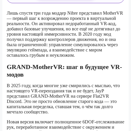
Лишь спустя три года моддер Nibre представил MotherVR
— первый шаг к возрождению проекта в виртуальной
реальности. Он активировал недоработанный VR-код,
добавил базовые улучшения, но все ещё не дотягивал до
уровня настоящей иммерсивности. В 2020 году мод
получил поддержку контроллеров движения, но и она
была ограниченной: управление симулировалось через
эмуляцию геймпада, а взаимодействие с миром
оставалось грубым и неуклюжим.
GRAND-MotherVR: шаг в будущее VR-
модов
В 2025 году, когда многие уже смирились с мыслью, что
настоящего VR-переиздания так и не будет, JayP
представил GRAND-MotherVR на сервере Flat2VR
Discord. Это не просто обновление старого кода — это
капитальная переделка, ставшая тем, о чём так долго
мечтало сообщество.
Новая версия включает полноценное 6DOF-отслеживание
рук, переработанное взаимодействие с окружением и