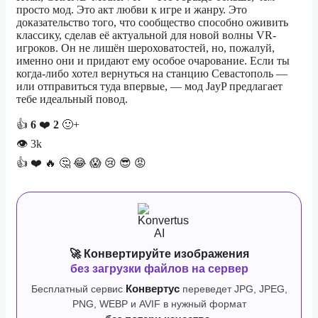
просто мод. Это акт любви к игре и жанру. Это
доказательство того, что сообщество способно оживить
классику, сделав её актуальной для новой волны VR-
игроков. Он не лишён шероховатостей, но, пожалуй,
именно они и придают ему особое очарование. Если ты
когда-либо хотел вернуться на станцию Севастополь —
или отправиться туда впервые, — мод JayP предлагает
тебе идеальный повод.
👍
6
❤️
2
🙂+
👁
3k
👍
❤️
🔥
🤔
😂
😱
😢
😎
😡
🚀 Конвертируйте изображения
без загрузки файлов на сервер
Бесплатный сервис
Конвертус
переведет JPG, JPEG,
PNG, WEBP и AVIF в нужный формат