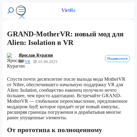
Перейти
к
VirtRe
Поиск
содержимому
Меню
GRAND-MotherVR: новый мод для
Alien: Isolation в VR
Ярослав Курагин
Подписаться
VR
01.06.2025
Спустя почти десятилетие после выхода мода MotherVR
от Nibre, обеспечившего начальную поддержку VR для
Alien: Isolation, сообщество наконец получило нечто
большее, чем просто адаптацию. Встречайте GRAND-
MotherVR — глобальное переосмысление, предложенное
моддером JayP, которое придаёт игре новый импульс,
расширяя границы погружения и дорабатывая многие
ранее упущенные элементы.
От прототипа к полноценному