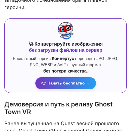
загадочного исчезновения брата главной
героини.
🚀 Конвертируйте изображения
без загрузки файлов на сервер
Бесплатный сервис
Конвертус
переведет JPG, JPEG,
PNG, WEBP и AVIF в нужный формат
без потери качества.
👉 Начать бесплатно →
Демоверсия и путь к релизу Ghost
Town VR
Ранее выпущенная на Quest весной прошлого
года, Ghost Town VR от Fireproof Games сумела