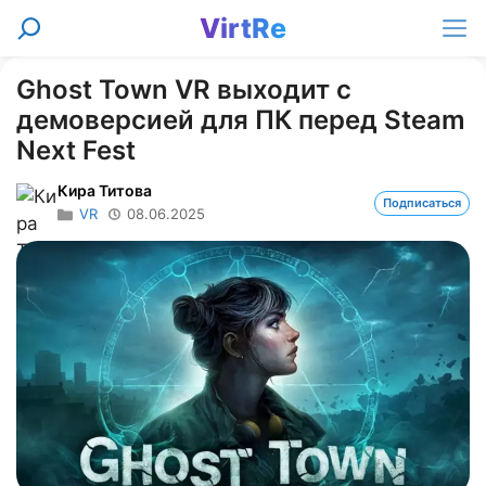
Перейти
VirtRe
Поиск
к
Ме
содержимому
Ghost Town VR выходит с
демоверсией для ПК перед Steam
Next Fest
Кира Титова
Подписаться
VR
08.06.2025