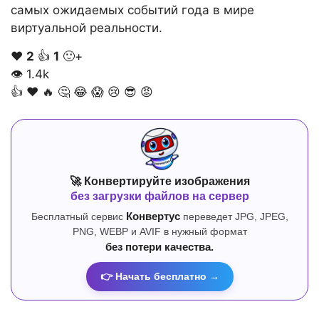
самых ожидаемых событий года в мире
виртуальной реальности.
❤️
2
👍
1
🙂+
👁
1.4k
👍
❤️
🔥
🤔
😂
😱
😢
😎
😡
🚀 Конвертируйте изображения
без загрузки файлов на сервер
Бесплатный сервис
Конвертус
переведет JPG, JPEG,
PNG, WEBP и AVIF в нужный формат
без потери качества.
👉 Начать бесплатно →