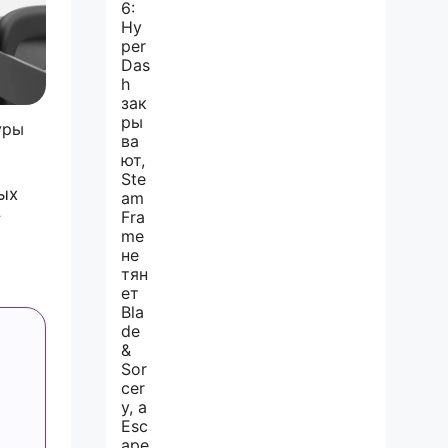
уры
ых
т