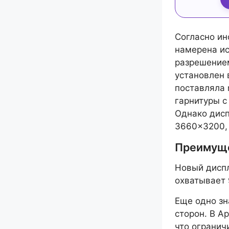
Согласно и
намерена ис
разрешением
установлен 
поставляла
гарнитуры с
Однако дисп
3660×3200, 
Преимуще
Новый дисп
охватывает 
Еще одно з
сторон. В Ap
что огранич