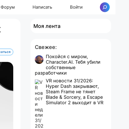
Форум
Написать
Войти
Поиск
Моя лента
K
Свежее:
саться
Покойся с миром,
Character.AI. Тебя убили
собственные
разработчики
VR новости 31/2026:
Hyper Dash закрывают,
Steam Frame не тянет
Blade & Sorcery, а Escape
Simulator 2 выходит в VR