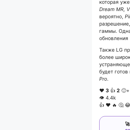
которая уже
Dream MR, Vi
вероятно,
Pi
разрешение,
гаммы. Одна
обновления 1
Также LG пр
более широ
устраняющей
будет готов
Pro
.
❤️
3
👍
2
🙂+
👁
4.4k
👍
❤️
🔥
🤔

