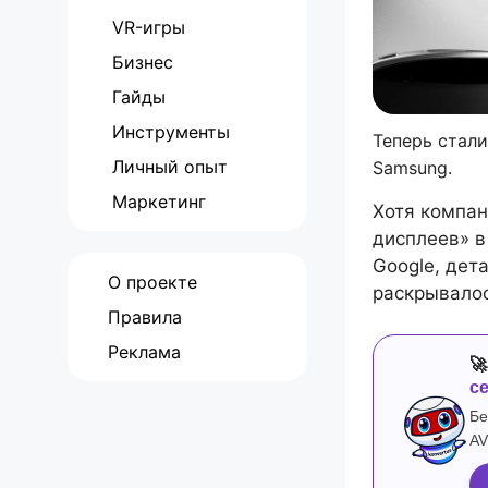
VR-игры
Бизнес
Гайды
Инструменты
Теперь стал
Личный опыт
Samsung.
Маркетинг
Хотя компан
дисплеев» в
Google, дет
О проекте
раскрывалос
Правила
Реклама

с
Бе
AV