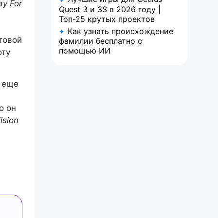
ay For
Quest 3 и 3S в 2026 году |
Топ-25 крутых проектов
Как узнать происхождение
✦
товой
фамилии бесплатно с
помощью ИИ
оту
с еще
о он
ision