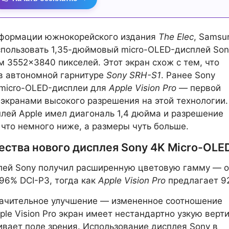
нформации южнокорейского издания
The Elec
, Samsu
пользовать 1,35-дюймовый micro-OLED-дисплей Son
 3552×3840 пикселей. Этот экран схож с тем, что
в автономной гарнитуре
Sony SRH-S1
. Ранее Sony
 micro-OLED-дисплеи для
Apple Vision Pro
— первой
 экранами высокого разрешения на этой технологии.
лей Apple имел диагональ 1,4 дюйма и разрешение
что немного ниже, а размеры чуть больше.
ства нового дисплея Sony 4K Micro-OLE
лей Sony получил расширенную цветовую гамму — 
96% DCI-P3, тогда как
Apple Vision Pro
предлагает 9
начительное улучшение — измененное соотношение
ple Vision Pro экран имеет нестандартно узкую верт
ивает поле зрения. Использование дисплея Sony в