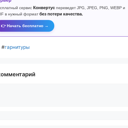
ервер
сплатный сервис
Конвертус
переведет JPG, JPEG, PNG, WEBP и
IF в нужный формат
без потери качества.
👉 Начать бесплатно →
#
гарнитуры
комментарий
й