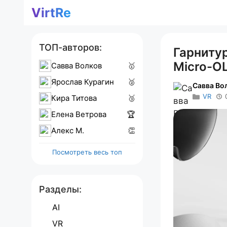
Перейти
VirtRe
к
содержимому
ТОП-авторов:
Гарниту
Micro-O
Савва Волков
🥇
Ярослав Курагин
🥈
Савва Во
VR
Кира Титова
🥉
Елена Ветрова
🏆
Алекс M.
👏
Посмотреть весь топ
Разделы:
AI
VR