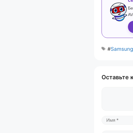
с
Бе
AV
#
Samsung
Оставьте 
Комментари
Имя