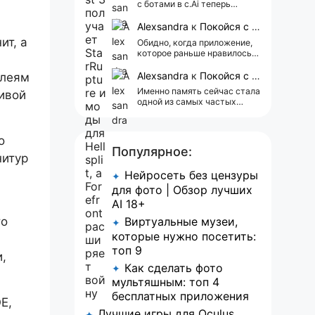
с ботами в c.Ai теперь
всегда одни и те же мысли
АААААА 😁 ХВАТИТ 🤯😖😵‍💫
Alexsandra
к
Покойся с миром, Character.AI. Тебя убили собственные разработчики
ит, а
Обидно, когда приложение,
которое раньше нравилось, а
сейчас всплывает одна
реклама 😢
Alexsandra
к
Покойся с миром, Character.AI. Тебя убили собственные разработчики
плеям
Именно память сейчас стала
чивой
одной из самых частых
претензий к Character.AI.
Очень хочется верить, что её
всё-таки улучшат, потому
о
что…
Популярное:
нитур
Нейросеть без цензуры
✦
для фото | Обзор лучших
AI 18+
то
Виртуальные музеи,
✦
которые нужно посетить:
топ 9
,
Как сделать фото
✦
мультяшным: топ 4
бесплатных приложения
E,
Лучшие игры для Oculus
✦