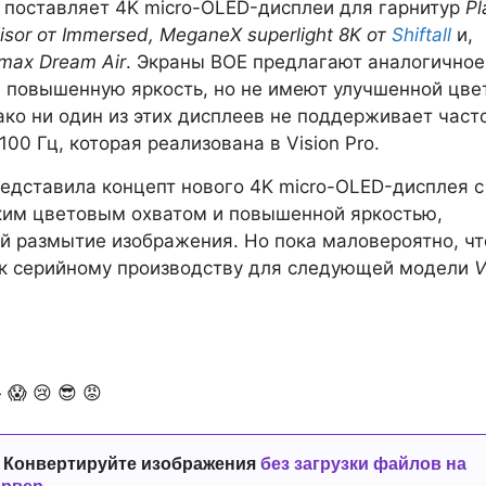
 поставляет 4K micro-OLED-дисплеи для гарнитур
Pl
sor от Immersed, MeganeX superlight 8K от
Shiftall
и,
max Dream Air
. Экраны BOE предлагают аналогичное
 повышенную яркость, но не имеют улучшенной цве
ко ни один из этих дисплеев не поддерживает част
00 Гц, которая реализована в Vision Pro.
едставила концепт нового 4K micro-OLED-дисплея 
ким цветовым охватом и повышенной яркостью,
 размытие изображения. Но пока маловероятно, чт
 к серийному производству для следующей модели
V

😱
😢
😎
😡
 Конвертируйте изображения
без загрузки файлов на