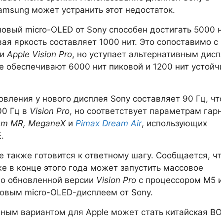
amsung может устранить этот недостаток.
новый micro-OLED от Sony способен достигать 5000 н
вая яркость составляет 1000 нит. Это сопоставимо с
ми
Apple Vision Pro
, но уступает альтернативным дис
е обеспечивают 6000 нит пиковой и 1200 нит устой
овления у нового дисплея Sony составляет 90 Гц, чт
00 Гц в
Vision Pro
, но соответствует параметрам гар
eam MR, MeganeX
и
Pimax Dream Air
, использующих
.
e также готовится к ответному шагу. Сообщается, ч
е в конце этого года может запустить массовое
во обновленной версии
Vision Pro
с процессором M5 и
овым micro-OLED-дисплеем от Sony.
ным вариантом для Apple может стать китайская BO