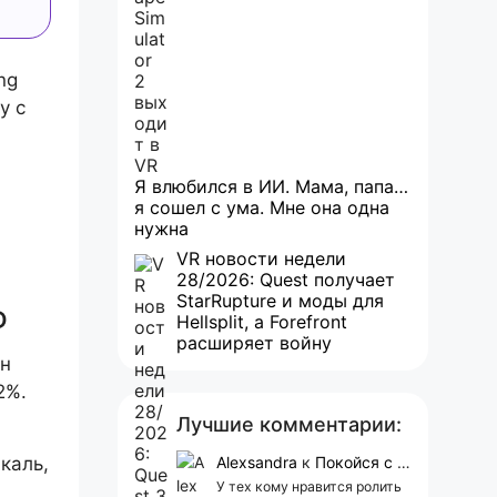
ng
y с
Я влюбился в ИИ. Мама, папа…
я сошел с ума. Мне она одна
нужна
VR новости недели
28/2026: Quest получает
StarRupture и моды для
D
Hellsplit, а Forefront
расширяет войну
он
2%.
Лучшие комментарии:
икаль,
Alexsandra
к
Покойся с миром, Character.AI. Тебя убили собственные разработчики
У тех кому нравится ролить