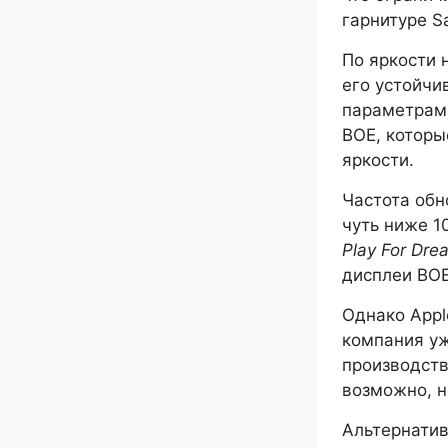
гарнитуре S
По яркости 
его устойчи
параметра
BOE, которы
яркости.
Частота обн
чуть ниже 1
Play For Dr
дисплеи BOE
Однако Appl
компания уж
производст
возможно, н
Альтернатив