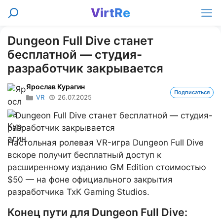
Перейти
VirtRe
Поиск
к
Ме
содержимому
Dungeon Full Dive станет
бесплатной — студия-
разработчик закрывается
Ярослав Курагин
Подписаться
VR
26.07.2025
Настольная ролевая VR-игра Dungeon Full Dive
вскоре получит бесплатный доступ к
расширенному изданию GM Edition стоимостью
$50 — на фоне официального закрытия
разработчика TxK Gaming Studios.
Конец пути для Dungeon Full Dive: