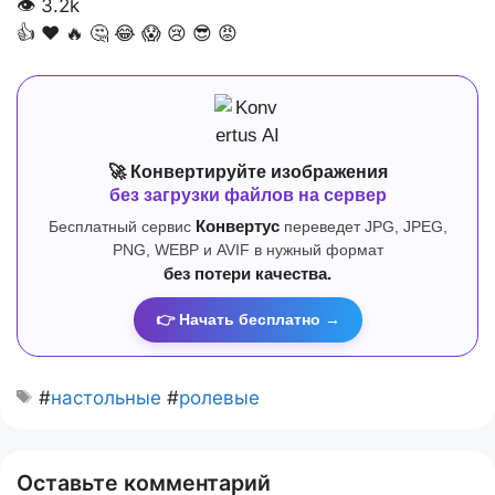
👁
3.2k
👍
❤️
🔥
🤔
😂
😱
😢
😎
😡
🚀 Конвертируйте изображения
без загрузки файлов на сервер
Бесплатный сервис
Конвертус
переведет JPG, JPEG,
PNG, WEBP и AVIF в нужный формат
без потери качества.
👉 Начать бесплатно →
#
настольные
#
ролевые
Оставьте комментарий