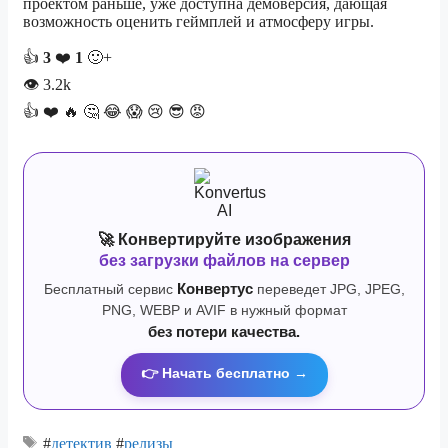
проектом раньше, уже доступна демоверсия, дающая
возможность оценить геймплей и атмосферу игры.
👍
3
❤️
1
🙂+
👁
3.2k
👍
❤️
🔥
🤔
😂
😱
😢
😎
😡
🚀 Конвертируйте изображения
без загрузки файлов на сервер
Бесплатный сервис
Конвертус
переведет JPG, JPEG,
PNG, WEBP и AVIF в нужный формат
без потери качества.
👉 Начать бесплатно →
#
детектив
#
релизы