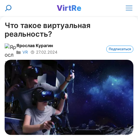
Перейти
VirtRe
Поиск
к
Ме
содержимому
Что такое виртуальная
реальность?
Ярослав Курагин
Подписаться
VR
27.02.2024