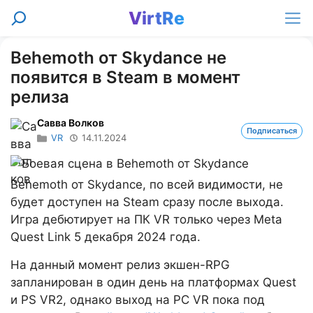
Перейти
VirtRe
Поиск
к
Ме
содержимому
Behemoth от Skydance не
появится в Steam в момент
релиза
Савва Волков
Подписаться
VR
14.11.2024
Behemoth от Skydance, по всей видимости, не
будет доступен на Steam сразу после выхода.
Игра дебютирует на ПК VR только через Meta
Quest Link 5 декабря 2024 года.
На данный момент релиз экшен-RPG
запланирован в один день на платформах Quest
и PS VR2, однако выход на PC VR пока под