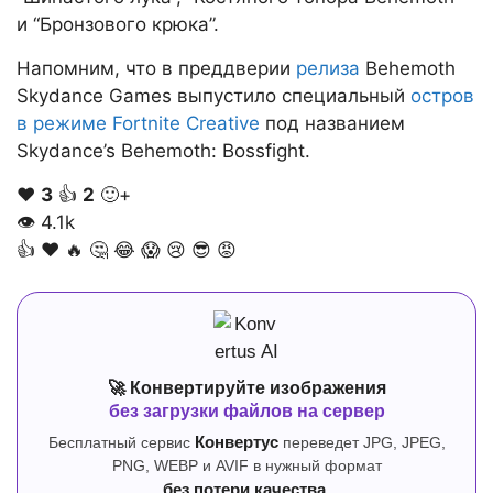
и “Бронзового крюка”.
Напомним, что в преддверии
релиза
Behemoth
Skydance Games выпустило специальный
остров
в режиме Fortnite Creative
под названием
Skydance’s Behemoth: Bossfight.
❤️
3
👍
2
🙂+
👁
4.1k
👍
❤️
🔥
🤔
😂
😱
😢
😎
😡
🚀 Конвертируйте изображения
без загрузки файлов на сервер
Бесплатный сервис
Конвертус
переведет JPG, JPEG,
PNG, WEBP и AVIF в нужный формат
без потери качества.