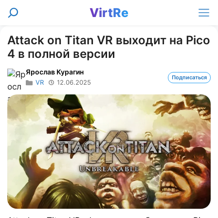
Перейти
VirtRe
Поиск
к
Ме
содержимому
Attack on Titan VR выходит на Pico
4 в полной версии
Ярослав Курагин
Подписаться
VR
12.06.2025