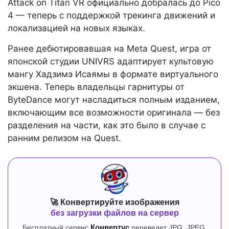
Attack on Titan VR официально добралась до Pico
4 — теперь с поддержкой трекинга движений и
локализацией на новых языках.
Ранее дебютировавшая на Meta Quest, игра от
японской студии UNIVRS адаптирует культовую
мангу Хадзимэ Исаямы в формате виртуального
экшена. Теперь владельцы гарнитуры от
ByteDance могут насладиться полным изданием,
включающим все возможности оригинала — без
разделения на части, как это было в случае с
ранним релизом на Quest.
🚀 Конвертируйте изображения
без загрузки файлов на сервер
Бесплатный сервис
Конвертус
переведет JPG, JPEG,