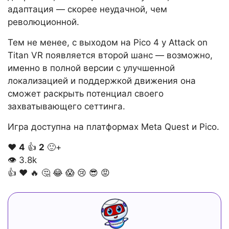
адаптация — скорее неудачной, чем
революционной.
Тем не менее, с выходом на Pico 4 у Attack on
Titan VR появляется второй шанс — возможно,
именно в полной версии с улучшенной
локализацией и поддержкой движения она
сможет раскрыть потенциал своего
захватывающего сеттинга.
Игра доступна на платформах Meta Quest и Pico.
❤️
4
👍
2
🙂+
👁
3.8k
👍
❤️
🔥
🤔
😂
😱
😢
😎
😡